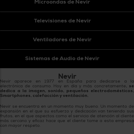
Microondas de Nevir
Televisiones de Nevir
Ventiladores de Nevir
Sistemas de Audio de Nevir
Nevir
Nevir aparece en 1977 en España para dedicarse a la
electrónica de consumo. Hoy en día y más concretamente
, s
dedica a la imagen, sonido, pequeños electrodomésticos,
Smartphones, calefacción y ventilación.
Nevir se encuentra en un momento muy bueno. Un momento de
expansión en el que su esfuerzo y dedicación van teniendo sus
frutos, en el que aspectos como el servicio de atención al cliente
más cercano y eficaz hace que el cliente tome a esta empresa
con mayor respeto.