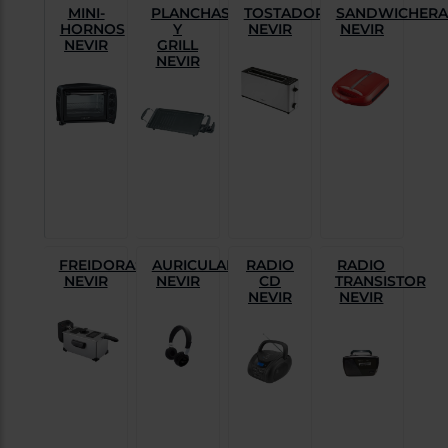
Priorizamos
MINI-
PLANCHAS
TOSTADORAS
SANDWICHERA
la entrega
HORNOS
Y
NEVIR
NEVIR
con
NEVIR
GRILL
nuestros
NEVIR
propios
instaladores
Te
mostramos
tu tienda
más
cercana
Ahorramos
en
combustible
y
cuidamos
el planeta
FREIDORAS
AURICULARES
RADIO
RADIO
NEVIR
NEVIR
CD
TRANSISTOR
VALIDAR
NEVIR
NEVIR
O
también
puedes:
Iniciar
Registrarse
sesión