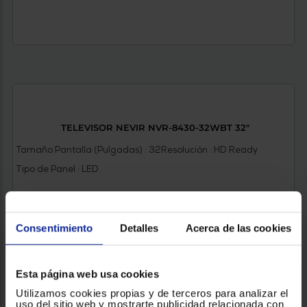
TELEVISOR NEVIR NVR-8430-32WBT 32"
Tamaño Pantalla (Pulgadas) : 32
Resolución : HD Ready
Tipo de Panel : LED
Consentimiento
Detalles
Acerca de las cookies
141 €
Esta página web usa cookies
Utilizamos cookies propias y de terceros para analizar el
VER PRODUCTO
uso del sitio web y mostrarte publicidad relacionada con