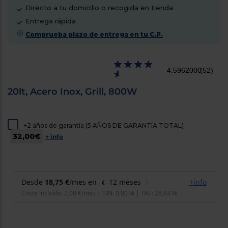
cercanos
Directo a tu domicilio o recogida en tienda
Priorizamos
Entrega rápida
la entrega
con
Comprueba plazo de entrega en tu C.P.
nuestros
propios
instaladores
Te
4.5962000
(52)
mostramos
tu tienda
más
20lt, Acero Inox, Grill, 800W
cercana
Ahorramos
en
combustible
+2 años de garantía (5 AÑOS DE GARANTÍA TOTAL)
y
cuidamos
32,00€
+ info
el planeta
VALIDAR
O
también
puedes:
Iniciar