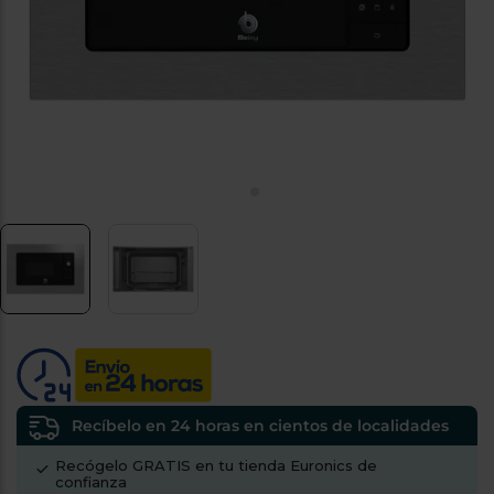
tá
ti
p
y
us
lo
con
g
mejor
d
plazo
to
de
y
ar
entrega
¿Por
qué
te
pedimos
tu
código
postal?
Productos
con
Recíbelo en 24 horas en cientos de localidades
entrega
en
24
Recógelo GRATIS en tu tienda Euronics de
horas
y/o
confianza
los más