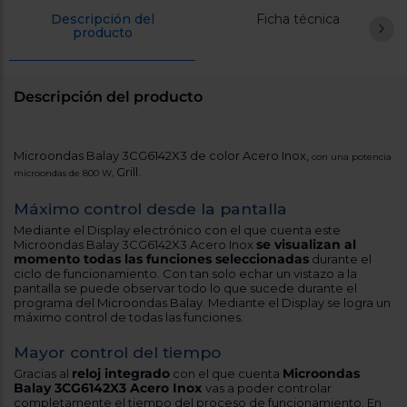
Registrarse
sesión
Descripción del
Ficha técnica
producto
Descripción del producto
Microondas Balay 3CG6142X3 de color Acero Inox,
con una potencia
Grill.
microondas de 800 W,
Máximo control desde la pantalla
Mediante el Display electrónico con el que cuenta este
se visualizan al
Microondas Balay 3CG6142X3 Acero Inox
momento todas las funciones seleccionadas
durante el
ciclo de funcionamiento. Con tan solo echar un vistazo a la
pantalla se puede observar todo lo que sucede durante el
programa del Microondas Balay. Mediante el Display se logra un
máximo control de todas las funciones.
Mayor control del tiempo
reloj integrado
Microondas
Gracias al
con el que cuenta
Balay 3CG6142X3 Acero Inox
vas a poder controlar
completamente el tiempo del proceso de funcionamiento. En