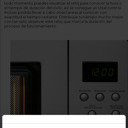
todo momento puedes visualizar el reloj para conocer la hora o
el tiempo de duración del ciclo, así se consigue un total control.
Incluso podrás llevar a cabo otras tareas al conocer con
exactitud el tiempo restante. Distribuye tu tiempo mucho mejor
con tan solo observar este reloj que marca la duración del
proceso de funcionamiento.