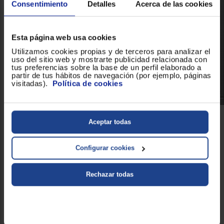
Consentimiento
Detalles
Acerca de las cookies
Esta página web usa cookies
Utilizamos cookies propias y de terceros para analizar el
uso del sitio web y mostrarte publicidad relacionada con
tus preferencias sobre la base de un perfil elaborado a
partir de tus hábitos de navegación (por ejemplo, páginas
visitadas).
Política de cookies
Aceptar todas
Alimentos totalmente crujientes
grill simultáneo
Con tan solo utilizar el
que proporciona
Microondas Balay 3CG6142X3
se consigue dar a los
Configurar cookies
alimentos un toque dorado mientras se cocinan. Esta función
utiliza simultáneamente el grill junto a la potencia de cocción de
Microondas, de esta forma se logra el calentamiento y un
Rechazar todas
aspecto dorado y crujiente de la comida. Por lo que con tan
solo utilizar esta función vas a poder disfrutar de unos platos
exquisitos y calientes en su punto, además no tendrás que hacer
ningún esfuerzo para llevar a cabo tus mejores recetas.