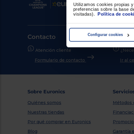
Utilizamos cookies propias y 
preferencias sobre la base de
visitadas).
Política de cook
Configurar cookies
Contacto
Atención cliente
¿Nece
Formulario de contacto
Ir al 
Sobre Euronics
Servicio
Quiénes somos
Métodos 
Nuestras tiendas
Financiac
Por qué comprar en Euronics
Promocio
Blog
Garantía 