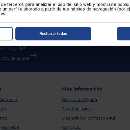
de terceros para analizar el uso del sitio web y mostrarte publi
 un perfil elaborado a partir de tus hábitos de navegación (por 
ies
Rechazar todas
sitas ayuda?
centro de ayuda
s
Más información
de envío
Centro de Ayuda
ión
Devoluciones
nes
Desistir del contrato aquí
extendida
Contacto