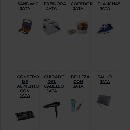
Priorizamos
SANDWICHERAS
FREIDORAS
COCEDORES
PLANCHAS
la entrega
JATA
JATA
JATA
JATA
con
nuestros
propios
instaladores
Te
mostramos
tu tienda
más
cercana
Ahorramos
en
combustible
y
cuidamos
el planeta
CONSERVACIÓN
CUIDADO
BELLEZA
SALUD
DE
DEL
CON
JATA
VALIDAR
ALIMENTOS
CABELLO
JATA
CON
JATA
JATA
O
también
puedes:
Iniciar
Registrarse
sesión