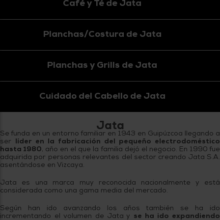
Café y Té de Jata
Planchas/Costura de Jata
Planchas y Grills de Jata
Cuidado del Cabello de Jata
Jata
Se funda en un entorno familiar en 1943 en Guipúzcoa llegando a
ser
líder en la fabricación del pequeño electrodoméstico
hasta 1980
, año en el que la familia dejó el negocio. En 1990 fu
adquirida por personas relevantes del sector creando Jata S.A.
asentándose en Vizcaya.
Jata es una marca muy reconocida nacionalmente y está
considerada como una gama media del mercado.
Según han ido avanzando los años también se ha ido
incrementando el volumen de Jata y
se ha ido expandiend