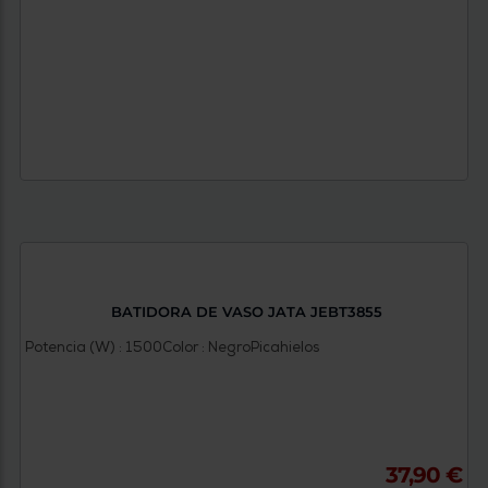
BATIDORA DE VASO JATA JEBT3855
Potencia (W) : 1500
Color : Negro
Picahielos
37,90 €