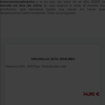
internacionalmente
y a su vez, se creó en el año 2006 l
tienda on line de Jata
, lo que acercó a todo el mundo los
productos que desease hasta sus casas sin tener que
desplazarse hasta la tienda. Todo un progreso.
MOLINILLO JATA JEML1820
Potencia (W) : 300
Tipo : Molinillo de café
14,90 €