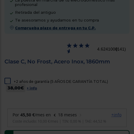
La puesta en marcha de tu elecrodoméstico más
cercanos
profesional
Priorizamos
Retirada del antiguo
la entrega
con
Te asesoramos y ayudamos en tu compra
nuestros
propios
Comprueba plazo de entrega en tu C.P.
instaladores
Te
mostramos
tu tienda
4.6241000
(141)
más
cercana
Clase C, No Frost, Acero Inox, 1860mm
Ahorramos
en
combustible
y
cuidamos
el planeta
+2 años de garantía (5 AÑOS DE GARANTÍA TOTAL)
38,00€
+ info
VALIDAR
O
también
puedes:
Iniciar