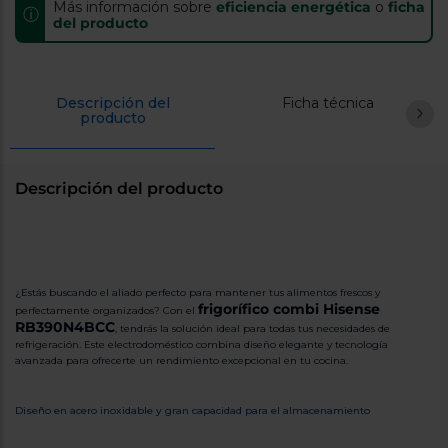
Más información sobre
Registrarse
eficiencia energética
o
ficha
ⓘ
sesión
del producto
Descripción del
Ficha técnica
producto
Descripción del producto
RB390N4BCC - Frigorífico Combi 2 Puertas, Clase C , 304L, Inox
Multi Air Flow
Apertura de puerta 90º
Puerta reversible
Congelamiento rápido