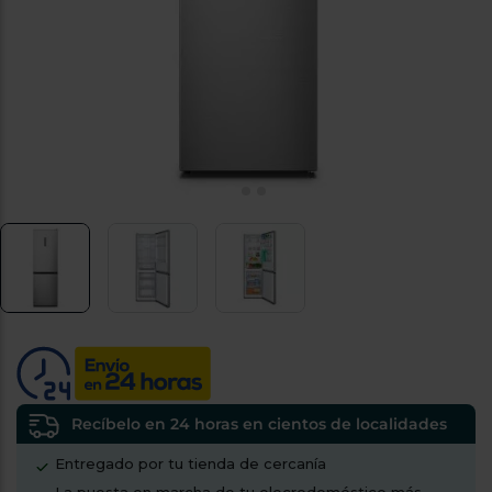
tá
ti
p
y
us
lo
con
g
mejor
d
plazo
to
de
y
ar
entrega
¿Por
qué
te
pedimos
tu
código
postal?
Productos
con
Recíbelo en 24 horas en cientos de localidades
entrega
en
24
Entregado por tu tienda de cercanía
horas
y/o
los más