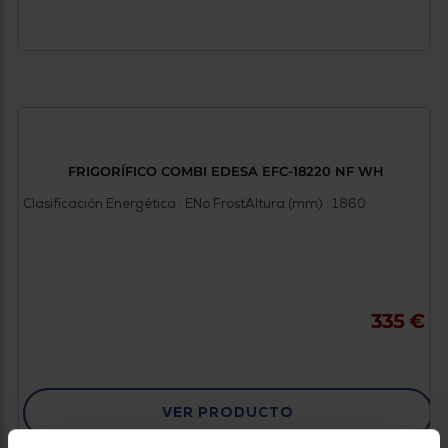
FRIGORÍFICO COMBI EDESA EFC-18220 NF WH
Clasificación Energética : E
No Frost
Altura (mm) : 1860
335 €
VER PRODUCTO