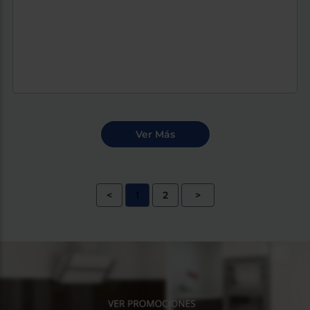
<
1
2
>