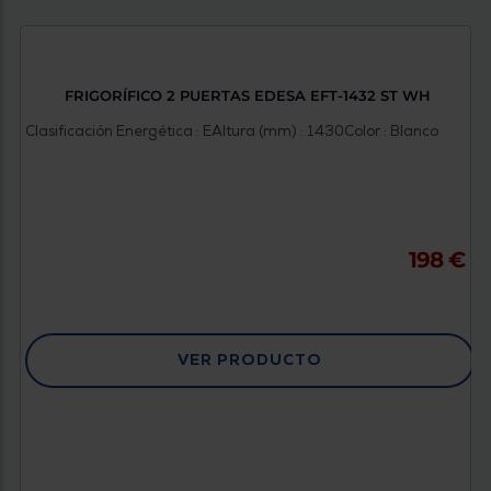
Priorizamos
la entrega
con
nuestros
propios
instaladores
FRIGORÍFICO 2 PUERTAS EDESA EFT-1432 ST WH
Te
mostramos
Clasificación Energética : E
Altura (mm) : 1430
Color : Blanco
tu tienda
más
cercana
Ahorramos
en
combustible
y
cuidamos
198 €
el planeta
VALIDAR
VER PRODUCTO
O
también
puedes:
Iniciar
Registrarse
sesión