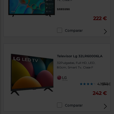
222 €
Comparar
Televisor Lg 32LR60006LA
32Pulgadas, Full HD, LED,
80cm, Smart Tv, Clase F
4.194400
(36)
242 €
Comparar