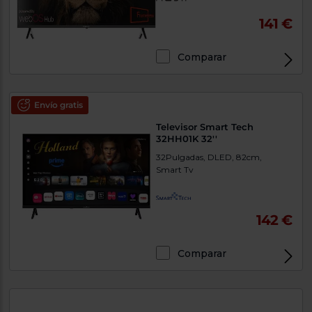
141 €
Comparar
Envío gratis
Televisor Smart Tech
32HH01K 32''
32Pulgadas, DLED, 82cm,
Smart Tv
142 €
Comparar