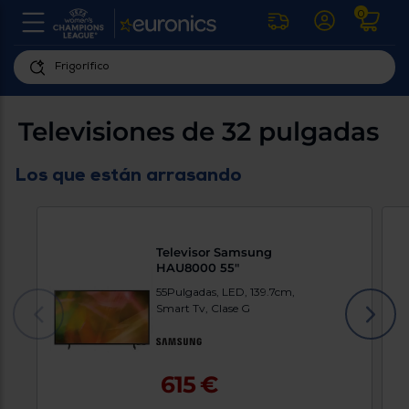
0
U
la
fe
Personaliza
ha
ar
tu
Televisiones de 32 pulgadas
y
experiencia
ab
p
de
Los que están arrasando
se
compra
lo
re
Introduce
di
Pu
tu
in
Televisor Samsung
código
p
HAU8000 55"
postal
ir
al
para
55Pulgadas, LED, 139.7cm,
re
Smart Tv, Clase G
conocer
d
los
b
se
productos
L
más
us
615 €
cercanos
d
di
a