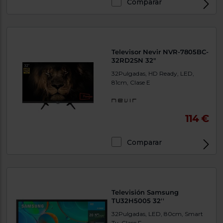
Comparar
Televisor Nevir NVR-7805BC-
32RD2SN 32"
32Pulgadas, HD Ready, LED,
81cm, Clase E
114 €
Comparar
Televisión Samsung
TU32H5005 32''
32Pulgadas, LED, 80cm, Smart
Tv, Clase F