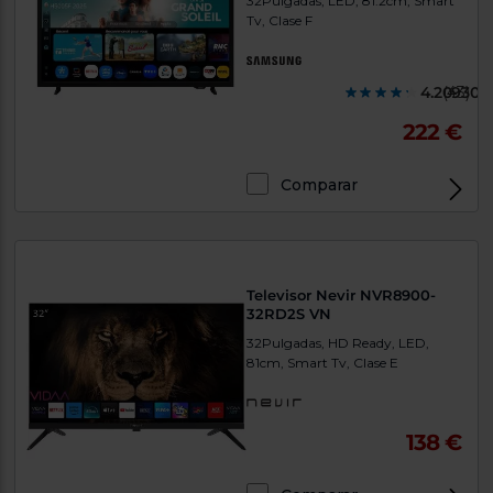
32Pulgadas, LED, 81.2cm, Smart
Tv, Clase F
4.209300
(43)
222 €
Comparar
Televisor Nevir NVR8900-
32RD2S VN
32Pulgadas, HD Ready, LED,
81cm, Smart Tv, Clase E
138 €