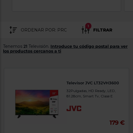
tá
ti
p
y
us
lo
con
g
mejor
1
d
FILTRAR
plazo
to
de
y
ar
entrega
Tenemos
21
Televisión.
Introduce tu código postal para ver
los productos cercanos a ti
¿Por
qué
te
pedimos
tu
Televisor JVC LT32VH3600
código
postal?
32Pulgadas, HD Ready, LED,
81.28cm, Smart Tv, Clase E
Productos
con
entrega
en
24
horas
y/o
179 €
los más
cercanos