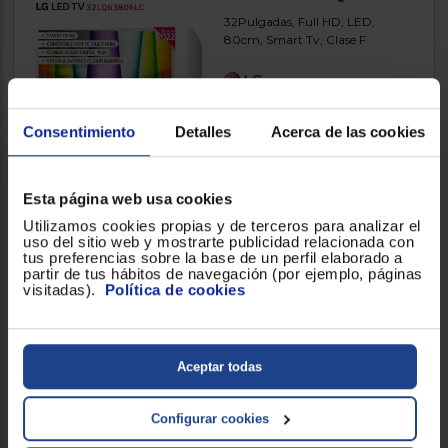
32Pulgadas, Full HD, LED,
80cm, Smart Tv, Clase F
3.666700
(12)
Consentimiento
Detalles
Acerca de las cookies
248 €
Comparar
Esta página web usa cookies
Utilizamos cookies propias y de terceros para analizar el
uso del sitio web y mostrarte publicidad relacionada con
tus preferencias sobre la base de un perfil elaborado a
Envío gratis
partir de tus hábitos de navegación (por ejemplo, páginas
Televisor Smart Tech
visitadas).
Política de cookies
32QG01V 32''
32Pulgadas, QLED, 80cm,
Smart Tv, Clase E
Aceptar todas
Configurar cookies
166 €