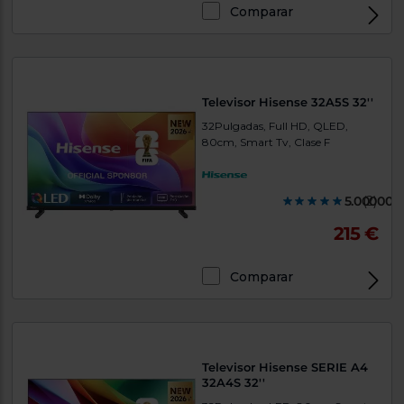
Priorizamos
Comparar
la entrega
con
nuestros
propios
instaladores
Te
Televisor Hisense 32A5S 32''
mostramos
tu tienda
32Pulgadas, Full HD, QLED,
más
80cm, Smart Tv, Clase F
cercana
Ahorramos
en
combustible
5.000000
(2)
y
cuidamos
el planeta
215 €
VALIDAR
Comparar
O
también
puedes:
Televisor Hisense SERIE A4
Iniciar
32A4S 32''
Registrarse
sesión