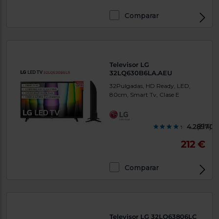
Comparar
Televisor LG
32LQ630B6LA.AEU
32Pulgadas, HD Ready, LED,
80cm, Smart Tv, Clase E
4.289700
(214)
212 €
Comparar
Televisor LG 32LQ63806LC