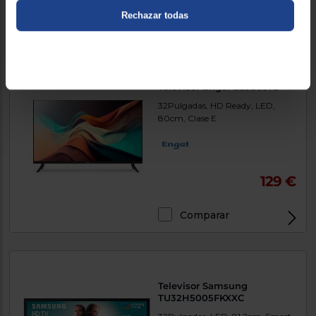
Comparar
Rechazar todas
Televisor Engel LE3266T2
32Pulgadas, HD Ready, LED,
80cm, Clase E
129 €
Comparar
Televisor Samsung
TU32H5005FKXXC