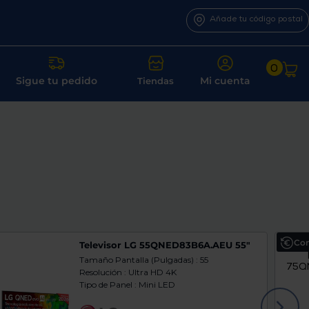
Añade tu código postal
0
Sigue tu pedido
Mi cuenta
Tiendas
Com
Televisor LG 55QNED83B6A.AEU 55"
Tamaño Pantalla (Pulgadas) : 55
Resolución : Ultra HD 4K
Tipo de Panel : Mini LED