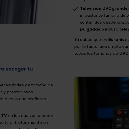
Televisión JVC grande
impactante tamaño de te
contenidos desde cualqu
pulgadas
o incluso
tele
Ya sabes que en
Euronics
por lo tanto, una amplia va
todos los tamaños de
JVC 
ra escoger tu
s necesidades de tamaño de
as y prestaciones
qué es lo que prefieres.
 TV
en las que vas a poder
ue tu entretenimiento en