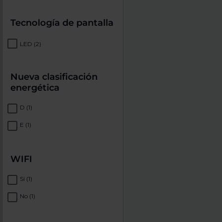
Tecnología de pantalla
LED
(2)
Nueva clasificación
energética
D
(1)
E
(1)
WIFI
Sí
(1)
No
(1)