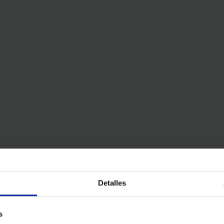
Detalles
s
eñas
Televisiones grandes
Televisión Android
Televisión Blue