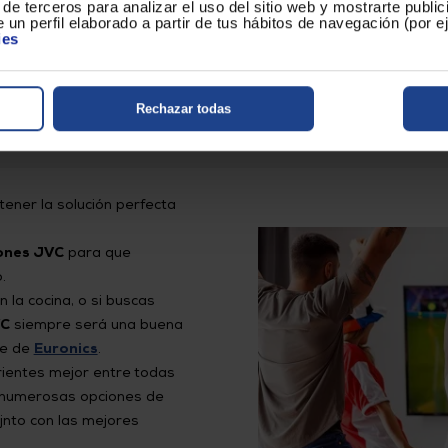
de terceros para analizar el uso del sitio web y mostrarte publi
 un perfil elaborado a partir de tus hábitos de navegación (por 
ies
Rechazar todas
instalar en tu hogar?
tener la solución perfecta
iones JVC
para que
.
 la cocina, o si buscas
VC
siempre será una buena
ine de
Euronics
.
rientes mejor entre todas
s numerosas opciones de
 jnto con las mejores