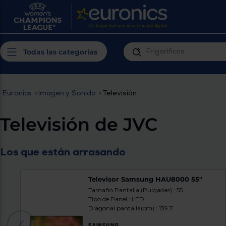
¿Por qué t
Produ
Personaliza tu
cerc
Todas las categorías
experiencia de
Prior
compra
insta
Euronics
>
Imagen y Sonido
>
Televisión
Introduce tu código postal para
Te m
conocer los productos más cercanos a
Televisión de JVC
ti y con mejor plazo de entrega
Ahor
plan
Los que están arrasando
Televisor Samsung HAU8000 55"
Tamaño Pantalla (Pulgadas) : 55
Tipo de Panel : LED
Diagonal pantalla(cm) : 139.7
Inicia