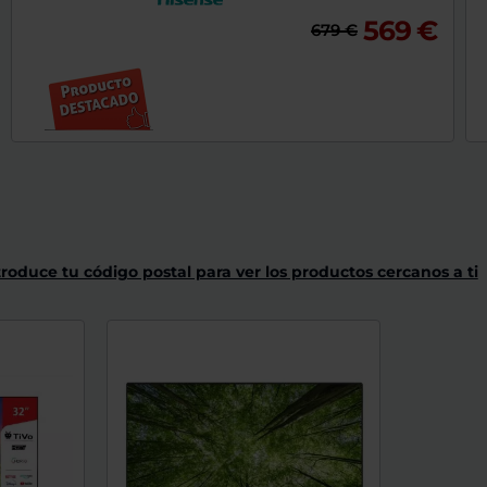
de
569 €
dispositivos
679 €
táctiles
pueden
usar
los
gestos
de
tocar
y
arrastrar.
troduce tu código postal para ver los productos cercanos a ti