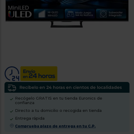
tá
ti
p
y
us
lo
con
g
mejor
d
plazo
to
de
y
ar
entrega
¿Por
qué
te
pedimos
tu
Recíbelo en 24 horas en cientos de localidades
código
Recógelo GRATIS en tu tienda Euronics de
postal?
confianza
Productos
Directo a tu domicilio o recogida en tienda
con
Entrega rápida
entrega
en
24
Comprueba plazo de entrega en tu C.P.
horas
y/o
los más