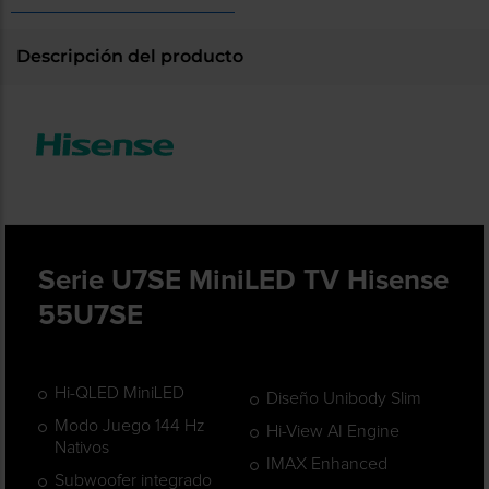
Registrarse
sesión
Descripción del producto
Serie U7SE MiniLED TV Hisense
55U7SE
Hi-QLED MiniLED
Diseño Unibody Slim
Modo Juego 144 Hz
Hi-View AI Engine
Nativos
IMAX Enhanced
Subwoofer integrado