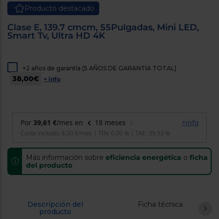
cercanos
Producto destacado
Priorizamos
la entrega
Clase E, 139.7 cmcm, 55Pulgadas, Mini LED,
con
Smart Tv, Ultra HD 4K
nuestros
propios
instaladores
Te
+2 años de garantía (5 AÑOS DE GARANTÍA TOTAL)
mostramos
tu tienda
38,00€
+ info
más
cercana
Ahorramos
en
combustible
y
cuidamos
el planeta
VALIDAR
Más información sobre
eficiencia energética
o
ficha
ⓘ
del producto
O
también
puedes:
Descripción del
Ficha técnica
producto
Iniciar