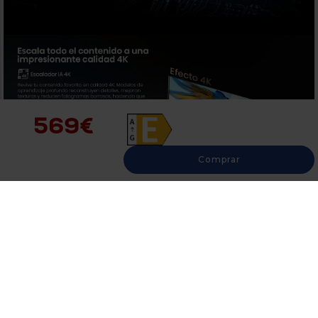
569€
Comprar