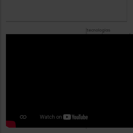
tecnologías
innovadoras y de
vanguardia.
Aspiramos a inspirar
y capacitar a las
personas para que se
esfuercen por
alcanzar la grandeza
en sus vidas.