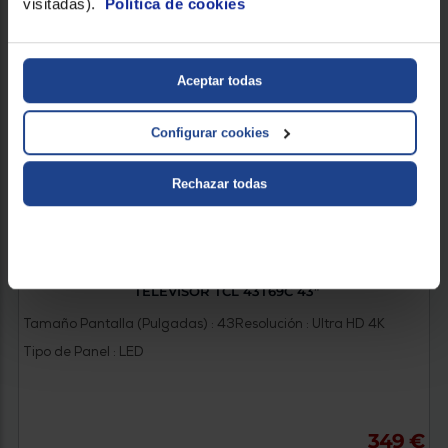
visitadas).
Política de cookies
Aceptar todas
Configurar cookies
Rechazar todas
TELEVISOR TCL 43T69C 43"
Tamaño Pantalla (Pulgadas) : 43
Resolución : Ultra HD 4K
Tipo de Panel : LED
349 €