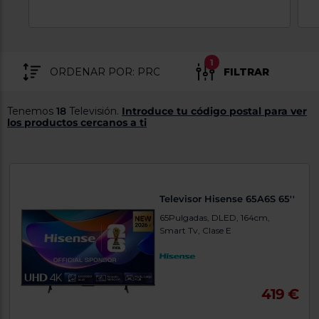
tá
ti
p
y
us
lo
con
g
mejor
1
d
FILTRAR
plazo
to
de
y
ar
entrega
Tenemos
18
Televisión.
Introduce tu código postal para ver
los productos cercanos a ti
¿Por
qué
te
pedimos
tu
Televisor Hisense 65A6S 65''
código
postal?
65Pulgadas, DLED, 164cm,
Smart Tv, Clase E
Productos
con
entrega
en
24
horas
y/o
419 €
los más
cercanos