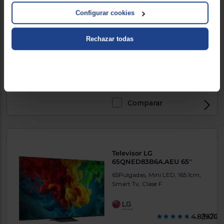
Televisor Hisnese 65U7S 65''
Configurar cookies
65Pulgadas, Mini LED, 165.1cm,
Smart Tv
Rechazar todas
715 €
Comparar
Televisor LG
65QNED83B6A.AEU 65''
65Pulgadas, Mini LED, 165.1cm,
Smart Tv, Clase F
4.839200
(1474)