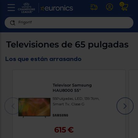
0
U
la
fe
Personaliza
ha
ar
tu
Televisiones de 65 pulgadas
y
experiencia
ab
p
de
Los que están arrasando
se
compra
lo
re
Introduce
di
Pu
tu
in
Televisor Samsung
código
p
HAU8000 55"
postal
ir
al
para
55Pulgadas, LED, 139.7cm,
re
Smart Tv, Clase G
conocer
d
los
b
se
productos
L
más
us
615 €
cercanos
d
di
a