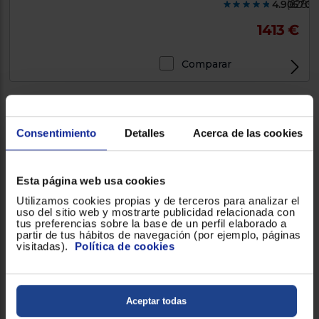
4.905700
(6289)
1413 €
Comparar
Consentimiento
Detalles
Acerca de las cookies
Televisor TCL 65RM7L 65''
65Pulgadas, Mini LED RGB,
164cm, Smart Tv, Clase E
Esta página web usa cookies
Utilizamos cookies propias y de terceros para analizar el
uso del sitio web y mostrarte publicidad relacionada con
tus preferencias sobre la base de un perfil elaborado a
1312 €
partir de tus hábitos de navegación (por ejemplo, páginas
visitadas).
Política de cookies
Comparar
Aceptar todas