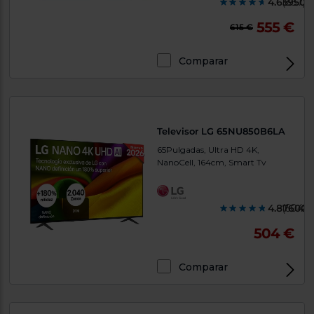
4.659500
(837)
555 €
615 €
Comparar
Televisor LG 65NU850B6LA
65Pulgadas, Ultra HD 4K,
NanoCell, 164cm, Smart Tv
4.876000
(6048)
504 €
Comparar