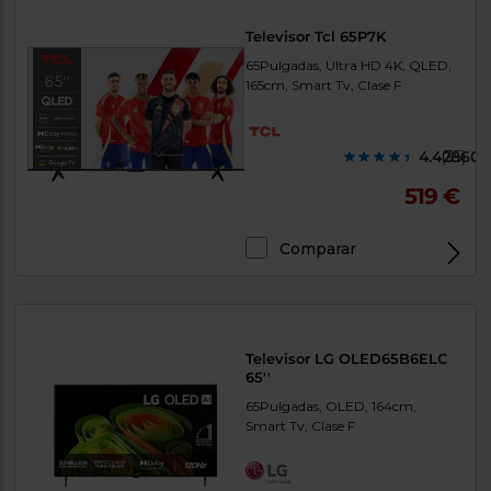
Televisor Tcl 65P7K
65Pulgadas, Ultra HD 4K, QLED,
165cm, Smart Tv, Clase F
4.428600
(35)
519 €
Comparar
Televisor LG OLED65B6ELC
65''
65Pulgadas, OLED, 164cm,
Smart Tv, Clase F