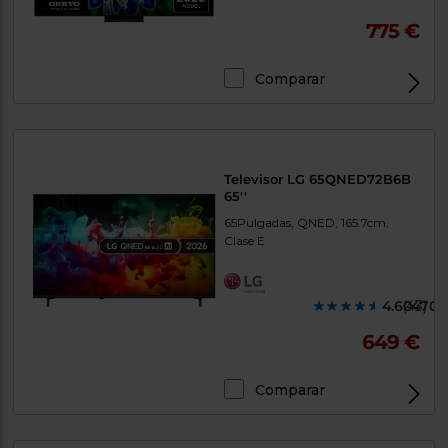
775 €
Comparar
Televisor LG 65QNED72B6B
65''
65Pulgadas, QNED, 165.7cm,
Clase E
4.604700
(43)
649 €
Comparar