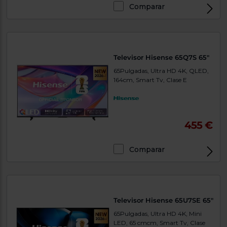
Priorizamos
Comparar
la entrega
con
nuestros
propios
instaladores
Te
Televisor Hisense 65Q7S 65"
mostramos
tu tienda
65Pulgadas, Ultra HD 4K, QLED,
más
164cm, Smart Tv, Clase E
cercana
Ahorramos
en
combustible
y
cuidamos
el planeta
455 €
VALIDAR
Comparar
O
también
puedes:
Televisor Hisense 65U7SE 65"
Iniciar
65Pulgadas, Ultra HD 4K, Mini
Registrarse
sesión
LED, 65 cmcm, Smart Tv, Clase