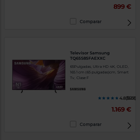
899 €
Comparar
Televisor Samsung
TQ65S85FAEXXC
65Pulgadas, Ultra HD 4K, OLED,
165.1 cm (65 pulgadas)cm, Smart
Tv, Clase F
4.835000
(509)
1.169 €
Comparar