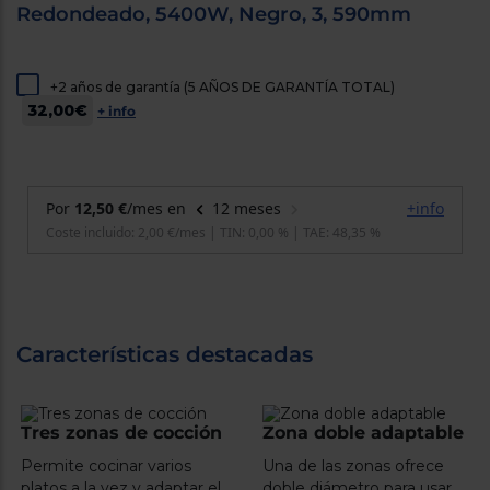
Redondeado, 5400W, Negro, 3, 590mm
cercanos
Priorizamos
la entrega
con
nuestros
+2 años de garantía (5 AÑOS DE GARANTÍA TOTAL)
propios
32,00€
+ info
instaladores
Te
mostramos
tu tienda
más
cercana
Ahorramos
en
combustible
y
cuidamos
el planeta
VALIDAR
Características destacadas
O
también
Tres zonas de cocción
Zona doble adaptable
puedes:
Permite cocinar varios
Una de las zonas ofrece
platos a la vez y adaptar el
doble diámetro para usar
Iniciar