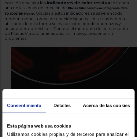
indicadores de calor residual
cocción gracias a los
de cada
una de las zonas de cocción de
Placas Vitrocerámicas Integrable Cata
. Gracias a estos indicadores se sabe en todo
TD 6003 BK Negro
momento que la zona de cocción sigue caliente tras haberla
utilizado, de esta forma se evitan todo tipo de quemazos y
accidentes domésticos. Conoce el momento de enfriamiento
de Placas Vitrocerámicas para su limpieza posterior sin
problemas.
Consentimiento
Detalles
Acerca de las cookies
Esta página web usa cookies
Utilizamos cookies propias y de terceros para analizar el