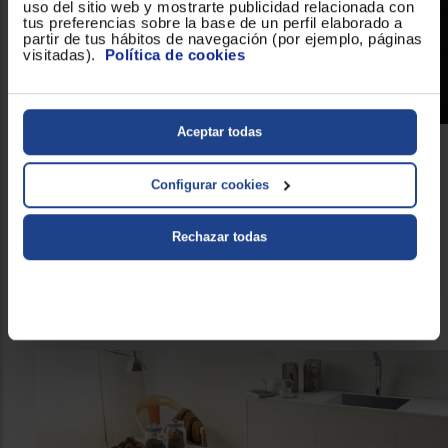
uso del sitio web y mostrarte publicidad relacionada con
tus preferencias sobre la base de un perfil elaborado a
partir de tus hábitos de navegación (por ejemplo, páginas
visitadas).
Política de cookies
Aceptar todas
Selecciona las funciones con tan solo pasar un
Configurar cookies
dedo
Gracias al Touch Control se puede seleccionar cualquiera de las
Rechazar todas
funciones que ofrece el Placas Vitrocerámicas Cata Negro TD
con tan solo pasar el dedo por el panel de
6003 BK
control
. Se trata de la forma más sencilla para activar o
desactivar las opciones de funcionamiento.