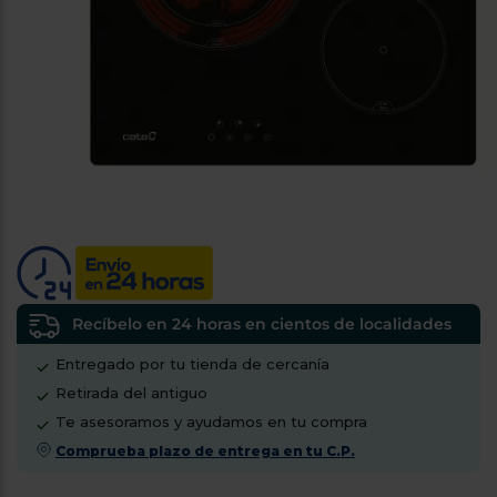
tá
ti
p
y
us
lo
con
g
mejor
d
plazo
to
de
y
ar
entrega
¿Por
qué
te
pedimos
tu
Recíbelo en 24 horas en cientos de localidades
código
Entregado por tu tienda de cercanía
postal?
Retirada del antiguo
Productos
Te asesoramos y ayudamos en tu compra
con
entrega
Comprueba plazo de entrega en tu C.P.
en
24
horas
y/o
los más