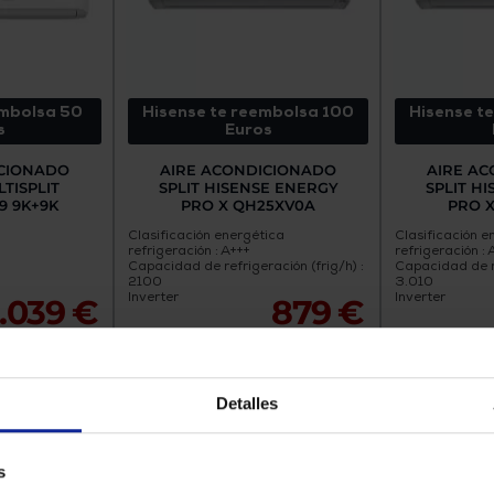
embolsa 50
Hisense te reembolsa 100
Hisense t
s
Euros
ICIONADO
AIRE ACONDICIONADO
AIRE A
TISPLIT
SPLIT HISENSE ENERGY
SPLIT H
9 9K+9K
PRO X QH25XV0A
PRO 
Clasificación energética
Clasificación e
refrigeración : A+++
refrigeración : 
Capacidad de refrigeración (frig/h) :
Capacidad de re
2100
3.010
Inverter
Inverter
1.039 €
879 €
N TIENDA
CONSULTA EN TIENDA
CONSULT
Detalles
s