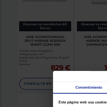
Hisense te reembolsa 40
Hisense te re
Euros
Euro
AIRE ACONDICIONADO
AIRE ACOND
SPLIT HISENSE KC50XS1A
HISENSE MUL
SMART CLIMA 50K
2AMW42CF9
Clasificación energética
refrigeración : A++
Capacidad de refrigeración (frig/h) :
5000
Inverter
829 €
CONSULTA EN TIENDA
CONSULTA E
Consentimiento
Esta página web usa cookie