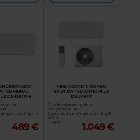
CONDICIONADO
AIRE ACONDICIONADO
DAITSU MURAL
SPLIT DAITSU ARTIC PLUS
US DS-12KTP-6
DS-24KTP
nergética
Clasificación energética
A+++
refrigeración : A+++
frigeración (frig/h) :
Capacidad de refrigeración (frig/h) :
5934
Inverter
489 €
1.049 €