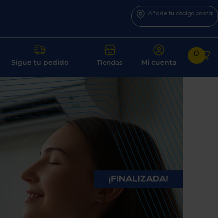
Añade tu código postal
0
Sigue tu pedido
Mi cuenta
Tiendas
¡FINALIZADA!