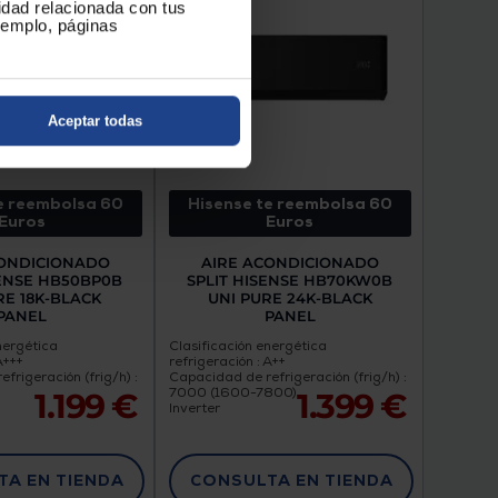
cidad relacionada con tus
ejemplo, páginas
Aceptar todas
e reembolsa 60
Hisense te reembolsa 60
Euros
Euros
CONDICIONADO
AIRE ACONDICIONADO
SENSE HB50BP0B
SPLIT HISENSE HB70KW0B
RE 18K-BLACK
UNI PURE 24K-BLACK
PANEL
PANEL
nergética
Clasificación energética
A+++
refrigeración : A++
frigeración (frig/h) :
Capacidad de refrigeración (frig/h) :
7000 (1600-7800)
1.199 €
1.399 €
Inverter
A EN TIENDA
CONSULTA EN TIENDA