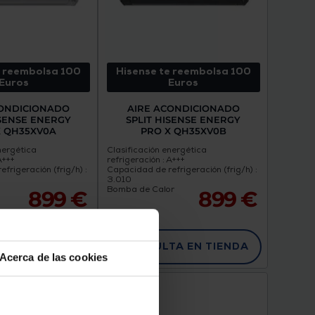
e reembolsa 100
Hisense te reembolsa 100
Euros
Euros
CONDICIONADO
AIRE ACONDICIONADO
ISENSE ENERGY
SPLIT HISENSE ENERGY
X QH35XV0A
PRO X QH35XV0B
nergética
Clasificación energética
A+++
refrigeración : A+++
frigeración (frig/h) :
Capacidad de refrigeración (frig/h) :
3.010
Bomba de Calor
899 €
899 €
A EN TIENDA
CONSULTA EN TIENDA
Acerca de las cookies