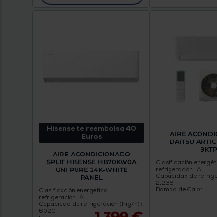
Hisense te reembolsa 40
AIRE ACOND
Euros
DAITSU ARTIC
9KT
AIRE ACONDICIONADO
SPLIT HISENSE HB70KW0A
Clasificación energét
UNI PURE 24K-WHITE
refrigeración : A+++
Capacidad de refriger
PANEL
2,236
Bomba de Calor
Clasificación energética
refrigeración : A++
Capacidad de refrigeración (frig/h) :
6020
1.399 €