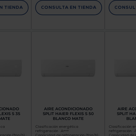
N TIENDA
CONSULTA EN TIENDA
CONSULT
ICIONADO
AIRE ACONDICIONADO
AIRE A
LEXIS S 35
SPLIT HAIER FLEXIS S 50
SPLIT HA
MATE
BLANCO MATE
BLA
ica
Clasificación energética
Clasificación e
refrigeración : A+++
refrigeración : 
ación (frig/h) :
Capacidad de refrigeración (frig/h) :
Capacidad de re