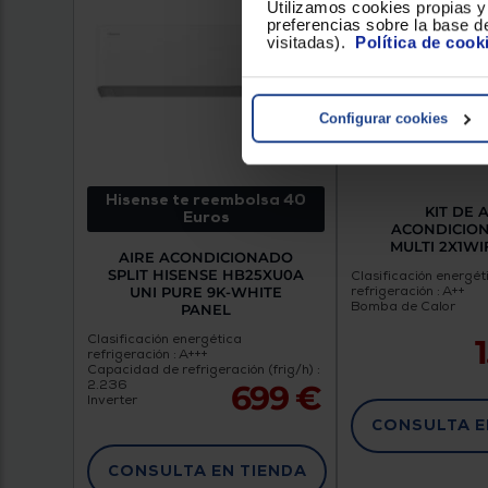
Utilizamos cookies propias y 
preferencias sobre la base de
visitadas).
Política de cook
Configurar cookies
Hisense te reembolsa 40
KIT DE 
Euros
ACONDICIO
MULTI 2X1WIF
AIRE ACONDICIONADO
SPLIT HISENSE HB25XU0A
Clasificación energét
UNI PURE 9K-WHITE
refrigeración : A++
Bomba de Calor
PANEL
Clasificación energética
refrigeración : A+++
Capacidad de refrigeración (frig/h) :
2.236
699 €
Inverter
CONSULTA E
CONSULTA EN TIENDA