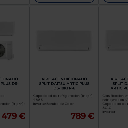
ICIONADO
AIRE ACONDICIONADO
AIRE A
 PLUS DS-
SPLIT DAITSU ARTIC PLUS
SPLIT 
P
DS-18KTP-6
ARTIC PL
ica
Capacidad de refrigeración (frig/h) :
Clasificación e
4385
refrigeración : 
ación (frig/h) :
Inverter
Bomba de Calor
Capacidad de re
3010
Inverter
479 €
789 €