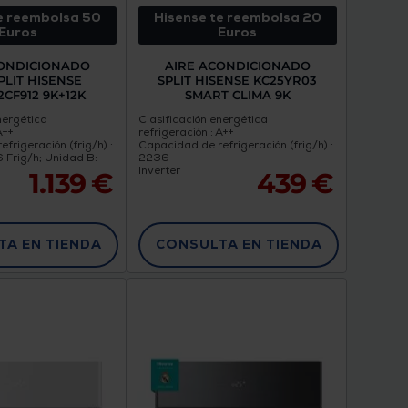
e reembolsa 50
Hisense te reembolsa 20
Euros
Euros
CONDICIONADO
AIRE ACONDICIONADO
PLIT HISENSE
SPLIT HISENSE KC25YR03
CF912 9K+12K
SMART CLIMA 9K
nergética
Clasificación energética
A++
refrigeración : A++
frigeración (frig/h) :
Capacidad de refrigeración (frig/h) :
 Frig/h; Unidad B:
2236
Inverter
1.139 €
439 €
A EN TIENDA
CONSULTA EN TIENDA