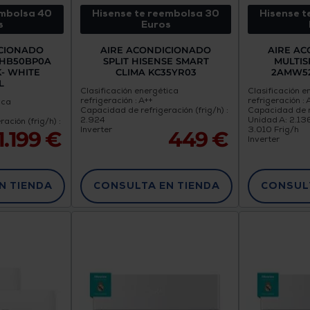
embolsa 40
Hisense te reembolsa 30
Hisense t
s
Euros
ICIONADO
AIRE ACONDICIONADO
AIRE A
 HB50BP0A
SPLIT HISENSE SMART
MULTIS
K- WHITE
CLIMA KC35YR03
2AMW52
L
Clasificación energética
Clasificación e
refrigeración : A++
refrigeración : 
ica
Capacidad de refrigeración (frig/h) :
Capacidad de re
2.924
Unidad A: 2.136
ación (frig/h) :
Inverter
3.010 Frig/h
1.199 €
449 €
Inverter
N TIENDA
CONSULTA EN TIENDA
CONSULT