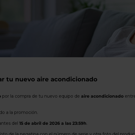
usuarios
de
dispositivos
táctiles
pueden
usar
los
gestos
de
tocar
y
arrastrar.
r tu nuevo aire acondicionado
o
por la compra de tu nuevo equipo de
aire acondicionado
entr
do a la promoción.
 antes del
15 de abril de 2026 a las 23:59h
.
foto de la pegatina con el número de serie y otra foto del prod