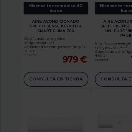
Hisense te reembolsa 40
Hisense te re
Euros
Euro
AIRE ACONDICIONADO
AIRE ACOND
SPLIT HISENSE KC70BT1R
SPLIT HISENSE
SMART CLIMA 70K
UNI PURE 18
PANE
Clasificación energética
refrigeración : A++
Clasificación energét
Capacidad de refrigeración (frig/h) :
refrigeración : A+++
6500
Capacidad de refriger
Inverter
4300
979 €
Inverter
CONSULTA EN TIENDA
CONSULTA E