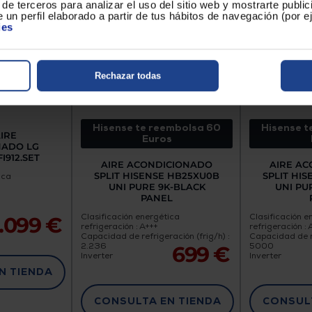
de terceros para analizar el uso del sitio web y mostrarte publi
 un perfil elaborado a partir de tus hábitos de navegación (por 
ies
Rechazar todas
Hisense te reembolsa 60
Hisense t
AIRE
Euros
NADO LG
I912.SET
AIRE ACONDICIONADO
AIRE A
SPLIT HISENSE HB25XU0B
SPLIT HI
ica
UNI PURE 9K-BLACK
UNI PU
PANEL
Clasificación energética
Clasificación e
1.099 €
refrigeración : A+++
refrigeración : 
Capacidad de refrigeración (frig/h) :
Capacidad de re
2.236
5000
699 €
Inverter
Inverter
N TIENDA
CONSULTA EN TIENDA
CONSULT