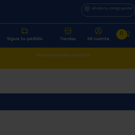
Añade tu código postal
0
Sigue tu pedido
Mi cuenta
Tiendas
Ver promociones caducadas