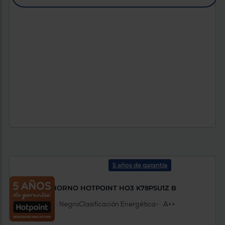
5 años de garantía
HORNO HOTPOINT HO3 K78PSU1Z B
Pirolítico
Color : Negro
Clasificación Energética- : A++