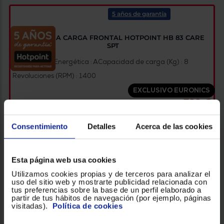
5 años de garantía
LAVADORA CARGA FRONTAL HOTPOINT HB 83 CARE
SPT
Clasificación Energética : A
Capacidad de carga (Kg) : 8
Revoluciones (RPM) : 1400
EXCLUSIVO EURONICS
399 €
Consentimiento
Detalles
Acerca de las cookies
VER PRODUCTO
Esta página web usa cookies
Utilizamos cookies propias y de terceros para analizar el
uso del sitio web y mostrarte publicidad relacionada con
tus preferencias sobre la base de un perfil elaborado a
partir de tus hábitos de navegación (por ejemplo, páginas
visitadas).
Política de cookies