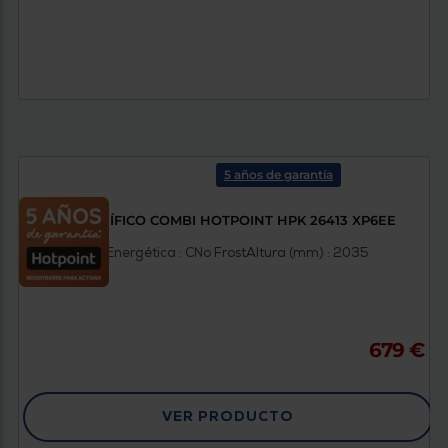
5 años de garantía
FRIGORÍFICO COMBI HOTPOINT HPK 26413 XP6EE
Clasificación Energética : C
No Frost
Altura (mm) : 2035
679 €
VER PRODUCTO