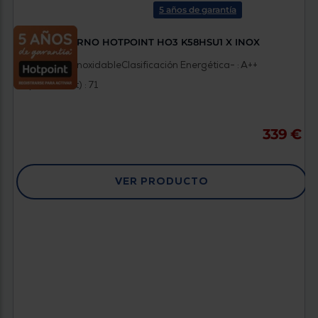
5 años de garantía
HORNO HOTPOINT HO3 K58HSU1 X INOX
Color : Acero inoxidable
Clasificación Energética- : A++
Capacidad (lt) : 71
339 €
VER PRODUCTO