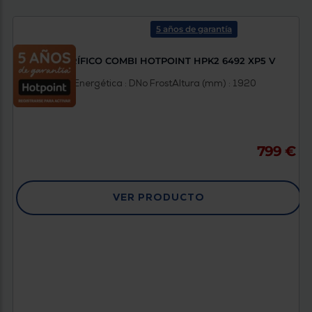
Priorizamos
la entrega
con
5 años de garantía
nuestros
propios
instaladores
FRIGORÍFICO COMBI HOTPOINT HPK2 6492 XP5 V
Te
mostramos
Clasificación Energética : D
No Frost
Altura (mm) : 1920
tu tienda
más
cercana
Ahorramos
en
combustible
799 €
y
cuidamos
el planeta
VER PRODUCTO
VALIDAR
O
también
puedes:
Iniciar
Registrarse
sesión