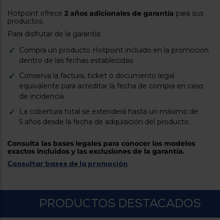
tá
ti
Hotpoint ofrece
2 años adicionales de garantía
para sus
p
y
productos.
us
lo
con
Para disfrutar de la garantía:
g
mejor
d
Compra un producto Hotpoint incluido en la promoción
plazo
to
dentro de las fechas establecidas.
de
y
ar
entrega
Conserva la factura, ticket o documento legal
equivalente para acreditar la fecha de compra en caso
de incidencia.
¿Por
qué
La cobertura total se extenderá hasta un máximo de
te
5 años desde la fecha de adquisición del producto.
pedimos
tu
código
Consulta las bases legales para conocer los modelos
postal?
exactos incluidos y las exclusiones de la garantía.
Consultar bases de la promoción
Productos
con
entrega
en
24
horas
y/o
PRODUCTOS DESTACADOS
los más
cercanos