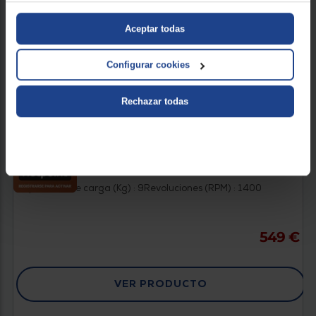
Aceptar todas
Configurar cookies
Rechazar todas
5 años de garantía
LAVADORA SECDORA HOTPOINT HBD 9680 SPT
Clasificación energética / lavado + secado : D
Capacidad de carga (Kg) : 9
Revoluciones (RPM) : 1400
549 €
VER PRODUCTO