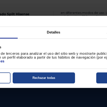
en diferentes modos de uso. L
ado Split Hisense
calefacción y 326 en refrigera
Diseño y uso
split pensado para ofrecer
 la unidad interior
La unidad interior presenta u
Detalles
o. Incorpora bomba de calor
860 x 667 x 310 mm, facilitando
cnología inverter que
de mando a distancia para un
a demanda.
más un temporizador de 24 hor
sistema utiliza refrigerante R3
s
de terceros para analizar el uso del sitio web y mostrarte publi
Tecnología al servicio de t
/h y una capacidad de
 un perfil elaborado a partir de tus hábitos de navegación (por 
30 respectivamente, mientras
ies
ue refleja su comportamiento
Rechazar todas