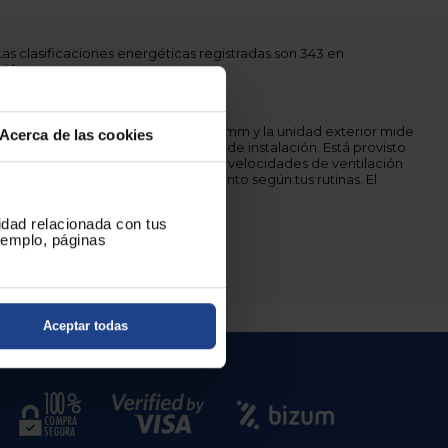
as clasificaciones energéticas registradas son 343 en
ción.
nas dimensiones de 1032 x 327 x 227 mm y la unidad exterior mide
Acerca de las cookies
 su integración en diferentes tipos de instalación. Está provisto
 manejo cómodo y dispone de tres velocidades de ventilación
as para programar el funcionamiento según tus rutinas. El
2.
cidad relacionada con tus
u confort.
ejemplo, páginas
Aceptar todas