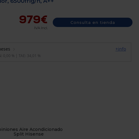
or, 6500frig/h, A++
979€
Consulta en tienda
IVA Incl.
iniones Aire Acondicionado
Split Hisense