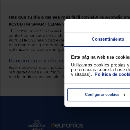
Haz que tu día a día sea más fácil con el Aire Acondicion
KC70BT1R SMART CLIMA 70K
El Hisense KC70BT1R SMART CLIMA 70K es un aire acondicionado 
confort continuado en calefacción y refrigeración, compuesto por
Consentimiento
KC70BT1RG y una unidad exterior KC70BT1RW en acabado blanc
para mantener la temperatura deseada durante todo el año y te
optimiza el consumo energético ajustando la potencia según l
Esta página web usa cookie
Rendimiento y eficiencia
Utilizamos cookies propias y 
Este modelo ofrece una capacidad de calefacción de 7100 kcal
preferencias sobre la base de
refrigeración de 6500 frig/h. Sus valores EER y COP son 3.15 y 3.
visitadas).
Política de cook
que los índices estacionales SEER y SCOP alcanzan 6.2 y 4, lo q
Configurar cookies