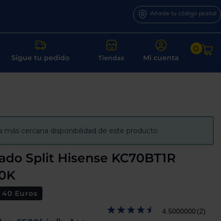
Añade tu código postal
0
Sigue tu pedido
Mi cuenta
Tiendas
a más cercana disponibilidad de este producto
ado Split Hisense KC70BT1R
0K
 40 Euros
4.5000000
(2)