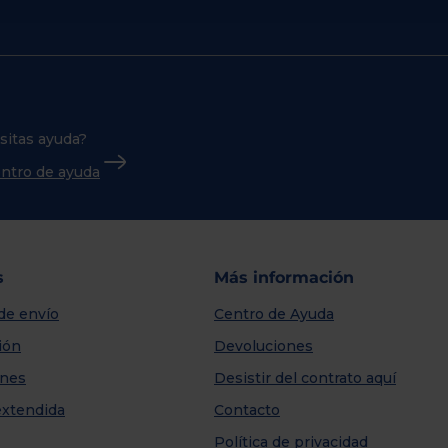
sitas ayuda?
centro de ayuda
s
Más información
de envío
Centro de Ayuda
ión
Devoluciones
nes
Desistir del contrato aquí
extendida
Contacto
Política de privacidad