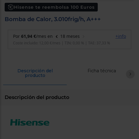
cercanos
Hisense te reembolsa 100 Euros
Priorizamos
la entrega
Bomba de Calor, 3.010frig/h, A+++
con
nuestros
propios
instaladores
Te
mostramos
tu tienda
más
cercana
Ahorramos
en
Descripción del
Ficha técnica
combustible
producto
y
cuidamos
el planeta
Descripción del producto
VALIDAR
O
también
puedes:
Iniciar