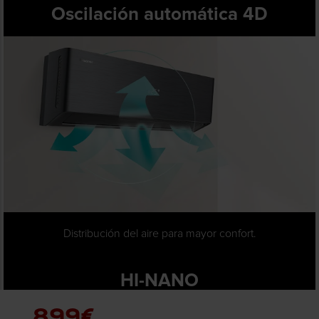
Oscilación automática 4D
Distribución del aire para mayor confort.
HI-NANO
899€