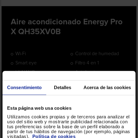
Registrarse
sesión
Aire acondicionado Energy Pro
X QH35XV0B
Wi-Fi
Control de humedad
Smart eye
Filtro 4 en 1
HI-NANO
Autolimpieza
Consentimiento
Detalles
Acerca de las cookies
Esta página web usa cookies
Utilizamos cookies propias y de terceros para analizar el
uso del sitio web y mostrarte publicidad relacionada con
tus preferencias sobre la base de un perfil elaborado a
partir de tus hábitos de navegación (por ejemplo, páginas
visitadas).
Política de cookies