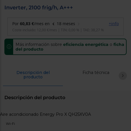
cercanos
Inverter, 2100 frig/h, A+++
Priorizamos
la entrega
con
nuestros
propios
instaladores
Te
mostramos
Más información sobre
eficiencia energética
o
ficha
tu tienda
ⓘ
del producto
más
cercana
Ahorramos
en
combustible
Descripción del
Ficha técnica
y
cuidamos
producto
el planeta
VALIDAR
Descripción del producto
O
también
puedes:
Iniciar