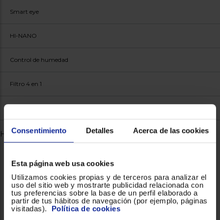
Aire acondicionado Energy Pro X QH25XV0A
Registrarse
sesión
Wi-Fi
Smart eye
HI-NANO
Control de humedad
Filtro 4 en 1
Consentimiento
Detalles
Acerca de las cookies
Autolimpieza
Hisense | Real Madrid
Esta página web usa cookies
Utilizamos cookies propias y de terceros para analizar el
uso del sitio web y mostrarte publicidad relacionada con
tus preferencias sobre la base de un perfil elaborado a
partir de tus hábitos de navegación (por ejemplo, páginas
visitadas).
Política de cookies