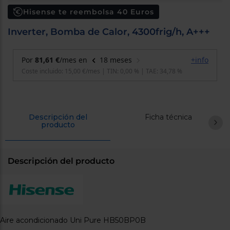
cercanos
Hisense te reembolsa 40 Euros
Priorizamos
la entrega
Inverter, Bomba de Calor, 4300frig/h, A+++
con
nuestros
propios
instaladores
Te
mostramos
tu tienda
más
cercana
Ahorramos
en
Descripción del
Ficha técnica
combustible
producto
y
cuidamos
el planeta
Descripción del producto
VALIDAR
O
también
puedes:
Aire acondicionado Uni Pure HB50BP0B
Iniciar