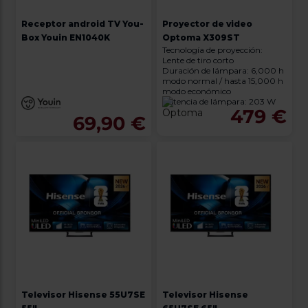
Priorizamos
la entrega
con
Receptor android TV You-
Proyector de video
nuestros
Box Youin EN1040K
Optoma X309ST
propios
Tecnología de proyección:
instaladores
Lente de tiro corto
Te
Duración de lámpara: 6,000 h
mostramos
modo normal / hasta 15,000 h
tu tienda
modo económico
más
Potencia de lámpara: 203 W
cercana
479 €
69,90 €
Ahorramos
en
combustible
y
cuidamos
el planeta
VALIDAR
O
también
puedes:
Iniciar
Registrarse
Televisor Hisense 55U7SE
Televisor Hisense
sesión