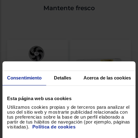
Mantente fresco
Consentimiento
Detalles
Acerca de las cookies
Esta página web usa cookies
Utilizamos cookies propias y de terceros para analizar el
Ventilador de pie
Aire acondicionado split
uso del sitio web y mostrarte publicidad relacionada con
Orbegozo SF0149
LG MAGNA09SX.SET
tus preferencias sobre la base de un perfil elaborado a
Potencia (W): 60
Clasificación energética
partir de tus hábitos de navegación (por ejemplo, páginas
Número de velocidades: 3
refrigeración: A+++
visitadas).
Política de cookies
Diámetro (cm): 40
Capacidad de refrigeración
(frig/h): 2150