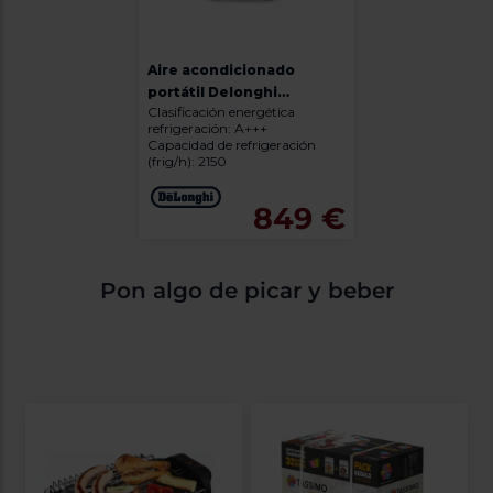
Aire acondicionado
portátil Delonghi
Clasificación energética
Pingüino PAC EX105+++
refrigeración: A+++
Capacidad de refrigeración
(frig/h): 2150
849 €
Pon algo de picar y beber