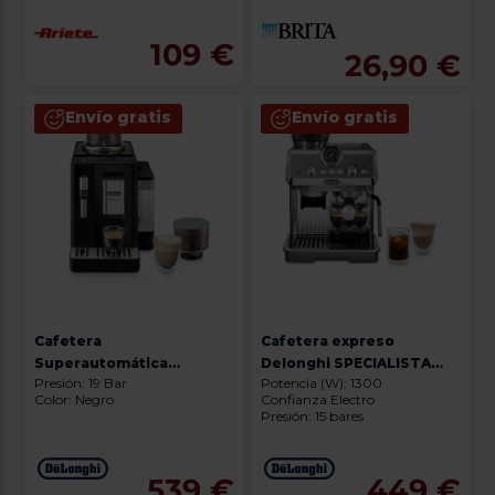
109 €
26,90 €
Envío gratis
Envío gratis
Cafetera
Cafetera expreso
Superautomática
Delonghi SPECIALISTA
Presión: 19 Bar
Potencia (W): 1300
De'longhi Rivelia
ARTE EVO EC9255.M
Color: Negro
Confianza Electro
EXAM440.35.B
Presión: 15 bares
539 €
449 €