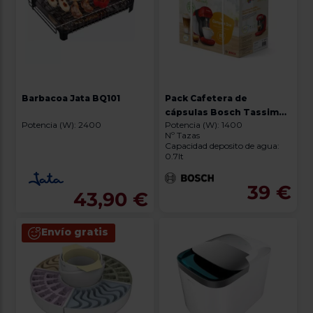
Barbacoa Jata BQ101
Pack Cafetera de
cápsulas Bosch Tassimo
Potencia (W): 2400
Potencia (W): 1400
TAS113EC + 32 bebidas
Nº Tazas
gratis
Capacidad deposito de agua:
0.7lt
39 €
43,90 €
Envío gratis