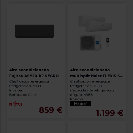
Aire acondicionado
Aire acondicionado
Fujitsu ASY20-KJ NEGRO
multisplit Haier FLEXIS S
Clasificación energética
Clasificación energética
25+35 / 50 BLANCO MATE
refrigeración: A+++
refrigeración: A+++
Inverter
Capacidad de refrigeración
Bomba de Calor
(frig/h): 4988
Inverter
859 €
1.199 €