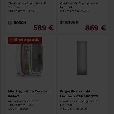
Clasificación Energética: E
Clasificación Energética: C
RB38C674CSA/EF
No Frost
No Frost
Altura (mm): 1860
Altura (mm): 2030
589 €
869 €
Envío gratis
Mini frigorífico Cecotec
Frigorífico combi
04442
Liebherr CBNSFC 572I
Anchura (mm): 230
Clasificación Energética: C
PLUS
Altura (mm): 363
No Frost
Color: Rosado
Altura (mm): 2015