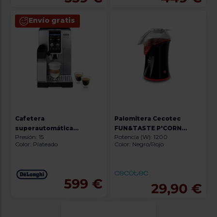
Envío gratis
Cafetera
Palomitera Cecotec
superautomática
FUN&TASTE P'CORN
Presión: 15
Potencia (W): 1200
De'Longhi Dinamica Plus
03263
Color: Plateado
Color: Negro/Rojo
ECAM380.85.SB
599 €
29,90 €