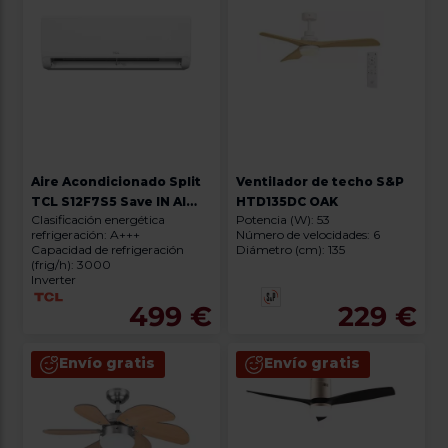
Aire Acondicionado Split
Ventilador de techo S&P
TCL S12F7S5 Save IN AI
HTD135DC OAK
Clasificación energética
Potencia (W): 53
WiFi A+++/A+
refrigeración: A+++
Número de velocidades: 6
Capacidad de refrigeración
Diámetro (cm): 135
(frig/h): 3000
Inverter
499 €
229 €
Envío gratis
Envío gratis