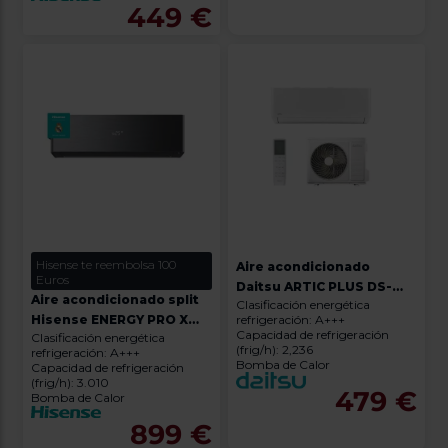
449 €
Hisense te reembolsa 100
Aire acondicionado
Euros
Daitsu ARTIC PLUS DS-
Aire acondicionado split
Clasificación energética
9KTP
Hisense ENERGY PRO X
refrigeración: A+++
Capacidad de refrigeración
Clasificación energética
QH35XV0B
(frig/h): 2,236
refrigeración: A+++
Bomba de Calor
Capacidad de refrigeración
(frig/h): 3.010
479 €
Bomba de Calor
899 €