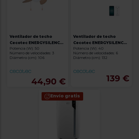
Ventilador de techo
Ventilador de techo
Cecotec ENERGYSILENCE
Cecotec ENERGYSILENCE
Potencia (W): 50
Potencia (W): 40
AERO 350
AERO 5600 AQUA
Número de velocidades: 3
Número de velocidades: 6
GOLDBLACK CONNECTED
Diámetro (cm): 106
Diámetro (cm): 132
139 €
44,90 €
Envío gratis