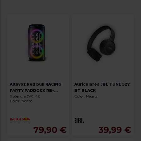
Altavoz Red bull RACING
Auriculares JBL TUNE 527
PARTY PADDOCK RB-
BT BLACK
Potencia (W): 40
Color: Negro
SK230
Color: Negro
79,90 €
39,99 €