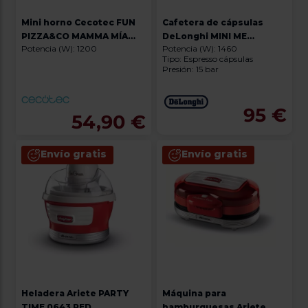
Mini horno Cecotec FUN
Cafetera de cápsulas
PIZZA&CO MAMMA MÍA
DeLonghi MINI ME
Potencia (W): 1200
Potencia (W): 1460
WINDOW
THERMOBLOCK ED155 + 2
Tipo: Espresso cápsulas
PACKS DE CAFÉ DOLCE
Presión: 15 bar
GUSTO
95 €
54,90 €
Envío gratis
Envío gratis
Heladera Ariete PARTY
Máquina para
TIME 0643 RED
hamburguesas Ariete