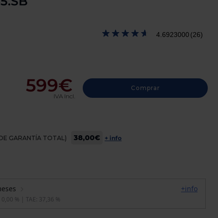
5.SB
4.6923000
(26)
599€
Comprar
IVA Incl.
38,00€
OS DE GARANTÍA TOTAL)
+ info