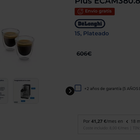
Plus ECAM380.8
de
dispositivos
Envío gratis
táctiles
pueden
usar
los
15, Plateado
gestos
de
tocar
y
606€
arrastrar.
+2 años de garantía (5 AÑ