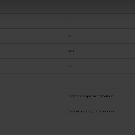
x2
13
1450
15
1
Cafetera superautomática
Café en grano, café molido