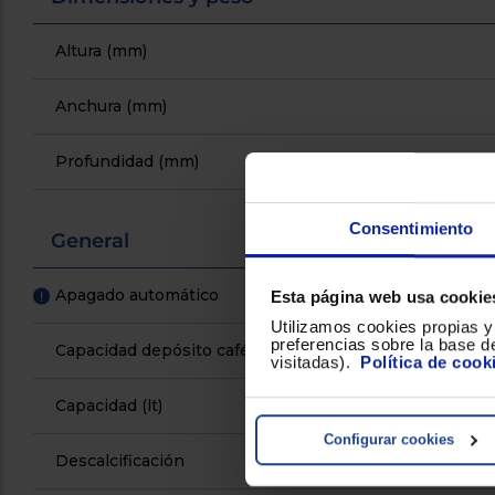
Altura (mm)
Anchura (mm)
Profundidad (mm)
Consentimiento
General
Apagado automático
Esta página web usa cookie
!
Utilizamos cookies propias y 
preferencias sobre la base de
Capacidad depósito café (gr)
visitadas).
Política de cook
Capacidad (lt)
Configurar cookies
Descalcificación