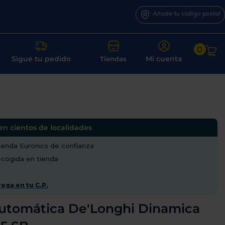
Añade tu código postal
0
Sigue tu pedido
Mi cuenta
Tiendas
en cientos de localidades
enda Euronics de confianza
recogida en tienda
ega en tu C.P.
automática De'Longhi Dinamica