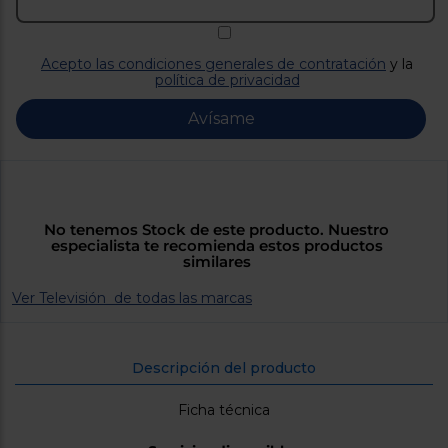
Priorizamos
la entrega
con
nuestros
Acepto las condiciones generales de contratación
y la
propios
política de privacidad
instaladores
Te
mostramos
Avísame
tu tienda
más
cercana
Ahorramos
en
combustible
y
cuidamos
No tenemos Stock de este producto. Nuestro
el planeta
especialista te recomienda estos productos
similares
VALIDAR
Ver Televisión de todas las marcas
O
también
Descripción del producto
puedes:
Ficha técnica
Iniciar
Registrarse
sesión