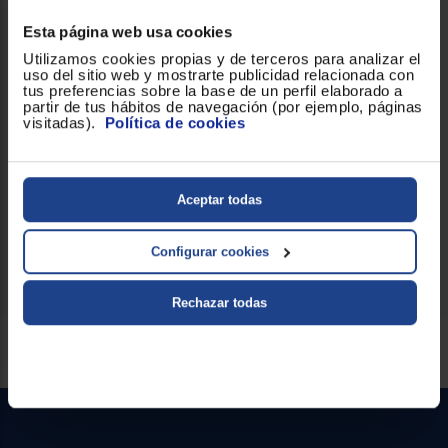
Diseño y dimensiones
Diseñado con un perfil plano y medidas contenidas, el televisor
Esta página web usa cookies
tiene una anchura de 1.226 mm y una altura de 714 mm, que con
Utilizamos cookies propias y de terceros para analizar el
su soporte llega a 750 mm; la profundidad del panel es de 69
uso del sitio web y mostrarte publicidad relacionada con
mm y con soporte 298 mm. Su peso es de 9,3 kg y la fijación
tus preferencias sobre la base de un perfil elaborado a
VESA compatible es 200x400, facilitando su instalación en
partir de tus hábitos de navegación (por ejemplo, páginas
pared o soluciones con soporte.
visitadas).
Política de cookies
Eficiencia y referencia
Este modelo está registrado en EPREL con el código 2521088 y
figura con la clasificación energética 361 según los datos del
fabricante.
Aceptar todas
No te quedes sin él, ¡es tu oportunidad!
Configurar cookies
Rechazar todas
Servicios Euronics disponibles