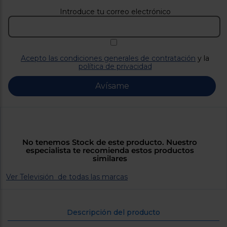
Priorizamos
la entrega
Introduce tu correo electrónico
con
nuestros
propios
instaladores
Te
mostramos
Acepto las condiciones generales de contratación
y la
tu tienda
política de privacidad
más
cercana
Avísame
Ahorramos
en
combustible
y
cuidamos
el planeta
No tenemos Stock de este producto. Nuestro
VALIDAR
especialista te recomienda estos productos
similares
O
Ver Televisión de todas las marcas
también
puedes:
Descripción del producto
Iniciar
Registrarse
sesión