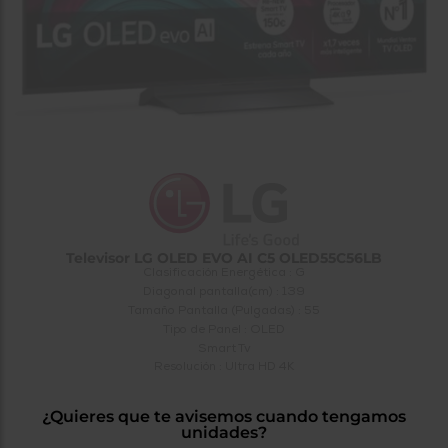
tá
ti
p
y
us
lo
con
g
mejor
d
plazo
to
de
y
ar
entrega
¿Por
qué
te
pedimos
Televisor LG OLED EVO AI C5 OLED55C56LB
tu
Clasificación Energética : G
código
Diagonal pantalla(cm) : 139
postal?
Tamaño Pantalla (Pulgadas) : 55
Tipo de Panel : OLED
Productos
Smart Tv
con
Resolución : Ultra HD 4K
entrega
en
24
horas
y/o
¿Quieres que te avisemos cuando tengamos
los más
unidades?
cercanos