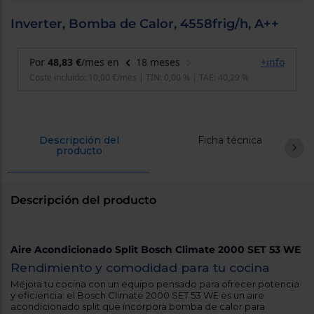
cercanos
Priorizamos
Inverter, Bomba de Calor, 4558frig/h, A++
la entrega
con
nuestros
propios
instaladores
Te
mostramos
tu tienda
más
cercana
Descripción del
Ficha técnica
Ahorramos
producto
en
combustible
y
cuidamos
el planeta
Descripción del producto
VALIDAR
Aire Acondicionado Split Bosch Climate 2000 SET 53 WE
O
Rendimiento y comodidad para tu cocina
también
Mejora tu cocina con un equipo pensado para ofrecer potencia
puedes:
y eficiencia: el Bosch Climate 2000 SET 53 WE es un aire
acondicionado split que incorpora bomba de calor para
Iniciar