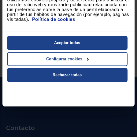
uso del sitio web y mostrarte publicidad relacionada con
tus preferencias sobre la base de un perfil elaborado a
Mantén caliente tu casa con la
estufa de gas Orbegozo
partir de tus hábitos de navegación (por ejemplo, páginas
HBF-95 en negro que ofrece calor con un diseño único
.
visitadas).
Política de cookies
Aceptar todas
Configurar cookies
Servicios Euronics disponibles
Rechazar todas
Contacto