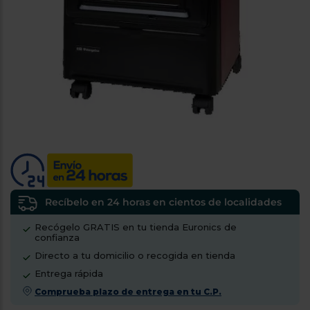
tá
ti
p
y
us
lo
con
g
mejor
d
plazo
to
de
y
ar
entrega
¿Por
qué
te
pedimos
tu
Recíbelo en 24 horas en cientos de localidades
código
Recógelo GRATIS en tu tienda Euronics de
postal?
confianza
Productos
Directo a tu domicilio o recogida en tienda
con
Entrega rápida
entrega
en
24
Comprueba plazo de entrega en tu C.P.
horas
y/o
los más