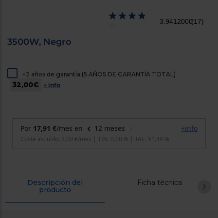
cercanos
Priorizamos
3.9412000
(17)
la entrega
con
nuestros
3500W, Negro
propios
instaladores
Te
mostramos
+2 años de garantía (5 AÑOS DE GARANTÍA TOTAL)
tu tienda
32,00€
más
+ info
cercana
Ahorramos
en
combustible
y
cuidamos
el planeta
VALIDAR
O
Descripción del
Ficha técnica
producto
también
puedes:
Iniciar