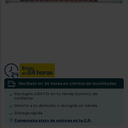
tá
ti
p
y
us
lo
con
g
mejor
d
plazo
to
de
y
ar
entrega
¿Por
qué
te
pedimos
tu
Recíbelo en 24 horas en cientos de localidades
código
Recógelo GRATIS en tu tienda Euronics de
postal?
confianza
Productos
Directo a tu domicilio o recogida en tienda
con
Entrega rápida
entrega
en
24
Comprueba plazo de entrega en tu C.P.
horas
y/o
los más