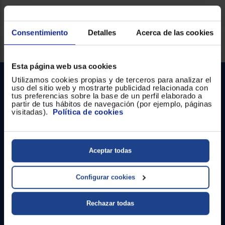
Registrarse
sesión
Consentimiento
Detalles
Acerca de las cookies
Servicios Euronics disponibles
Esta página web usa cookies
Utilizamos cookies propias y de terceros para analizar el
uso del sitio web y mostrarte publicidad relacionada con
tus preferencias sobre la base de un perfil elaborado a
partir de tus hábitos de navegación (por ejemplo, páginas
visitadas).
Política de cookies
Contacto
Aceptar todas
Atención cliente
Configurar cookies
Formulario de contacto
Rechazar todas
¿Necesitas ayuda?
Ir al centro de ayuda