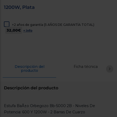
cercanos
1200W, Plata
Priorizamos
la entrega
con
nuestros
propios
+2 años de garantía (5 AÑOS DE GARANTÍA TOTAL)
instaladores
32,00€
+ info
Te
mostramos
tu tienda
más
cercana
Ahorramos
en
combustible
y
cuidamos
Descripción del
Ficha técnica
producto
el planeta
VALIDAR
Descripción del producto
O
también
Estufa BaÃ±o Orbegozo Bb-5000 2B - Niveles De
puedes:
Potencia: 600 Y 1200W - 2 Barras De Cuarzo
Iniciar