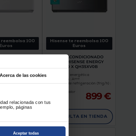
e reembolsa 100
Hisense te reembolsa 100
Euros
Euros
CONDICIONADO
AIRE ACONDICIONADO
ISENSE ENERGY
SPLIT HISENSE ENERGY
X QH35XV0A
PRO X QH35XV0B
nergética
Clasificación energética
Acerca de las cookies
A+++
refrigeración : A+++
frigeración (frig/h) :
Capacidad de refrigeración (frig/h) :
3.010
Bomba de Calor
899 €
899 €
cidad relacionada con tus
ejemplo, páginas
A EN TIENDA
CONSULTA EN TIENDA
Aceptar todas