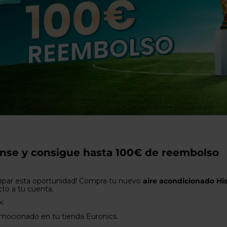
usuarios
de
dispositivos
táctiles
pueden
usar
los
gestos
de
tocar
y
arrastrar.
nse y consigue hasta 100€ de reembolso
apar esta oportunidad! Compra tu nuevo
aire acondicionado Hi
cto a tu cuenta.
k:
omocionado en tu tienda Euronics.