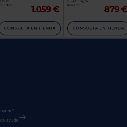
3.200
2.240 frig/h
Inverter
Inverter
1.059 €
879 
CONSULTA EN TIENDA
CONSULTA EN TIENDA
 ayuda?
o de ayuda