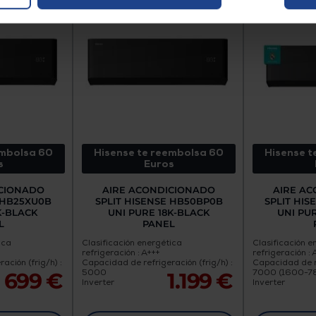
embolsa 60
Hisense te reembolsa 60
Hisense t
s
Euros
ICIONADO
AIRE ACONDICIONADO
AIRE A
 HB25XU0B
SPLIT HISENSE HB50BP0B
SPLIT HI
K-BLACK
UNI PURE 18K-BLACK
UNI PU
L
PANEL
ica
Clasificación energética
Clasificación e
refrigeración : A+++
refrigeración : 
ación (frig/h) :
Capacidad de refrigeración (frig/h) :
Capacidad de re
5000
7000 (1600-7
699 €
1.199 €
Inverter
Inverter