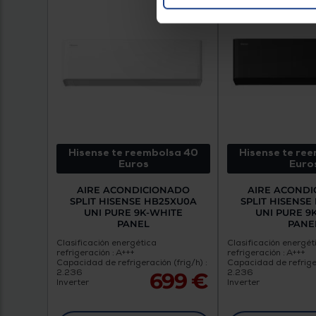
Hisense te reembolsa 40
Hisense te re
Euros
Euro
AIRE ACONDICIONADO
AIRE ACOND
SPLIT HISENSE HB25XU0A
SPLIT HISENSE
UNI PURE 9K-WHITE
UNI PURE 9
PANEL
PANE
Clasificación energética
Clasificación energét
refrigeración : A+++
refrigeración : A+++
Capacidad de refrigeración (frig/h) :
Capacidad de refriger
2.236
2.236
699 €
Inverter
Inverter