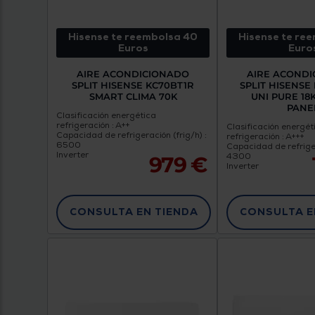
Hisense te reembolsa 40
Hisense te re
Euros
Euro
AIRE ACONDICIONADO
AIRE ACOND
SPLIT HISENSE KC70BT1R
SPLIT HISENSE
SMART CLIMA 70K
UNI PURE 18
PANE
Clasificación energética
refrigeración : A++
Clasificación energét
Capacidad de refrigeración (frig/h) :
refrigeración : A+++
6500
Capacidad de refriger
Inverter
4300
979 €
Inverter
CONSULTA EN TIENDA
CONSULTA E