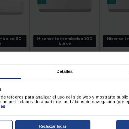
embolsa 50
Hisense te reembolsa 100
Hisense t
s
Euros
ICIONADO
AIRE ACONDICIONADO
AIRE A
TISPLIT
SPLIT HISENSE ENERGY
SPLIT H
9 9K+9K
PRO X QH25XV0A
PRO 
Clasificación energética
Clasificación e
Detalles
refrigeración : A+++
refrigeración : 
Capacidad de refrigeración (frig/h) :
Capacidad de re
2100
3.010
Inverter
Inverter
1.039 €
879 €
s
de terceros para analizar el uso del sitio web y mostrarte publi
 un perfil elaborado a partir de tus hábitos de navegación (por 
ies
N TIENDA
CONSULTA EN TIENDA
CONSULT
Rechazar todas