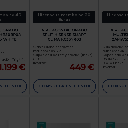
embolsa 40
Hisense te reembolsa 30
Hisense t
s
Euros
ICIONADO
AIRE ACONDICIONADO
AIRE A
 HB50BP0A
SPLIT HISENSE SMART
MULTIS
K- WHITE
CLIMA KC35YR03
2AMW52
L
Clasificación energética
Clasificación e
refrigeración : A++
refrigeración : 
ica
Capacidad de refrigeración (frig/h) :
Capacidad de re
2.924
Unidad A: 2.136
ación (frig/h) :
Inverter
3.010 Frig/h
1.199 €
449 €
Inverter
N TIENDA
CONSULTA EN TIENDA
CONSULT