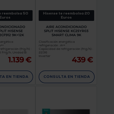
e reembolsa 50
Hisense te reembolsa 20
Euros
Euros
CONDICIONADO
AIRE ACONDICIONADO
PLIT HISENSE
SPLIT HISENSE KC25YR03
CF912 9K+12K
SMART CLIMA 9K
nergética
Clasificación energética
A++
refrigeración : A++
frigeración (frig/h) :
Capacidad de refrigeración (frig/h) :
 Frig/h; Unidad B:
2236
Inverter
1.139 €
439 €
A EN TIENDA
CONSULTA EN TIENDA