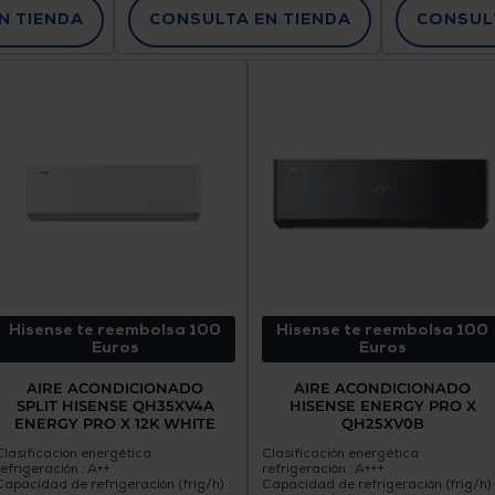
N TIENDA
CONSULTA EN TIENDA
CONSULT
Hisense te reembolsa 100
Hisense te reembolsa 100
Euros
Euros
AIRE ACONDICIONADO
AIRE ACONDICIONADO
SPLIT HISENSE QH35XV4A
HISENSE ENERGY PRO X
ENERGY PRO X 12K WHITE
QH25XV0B
Clasificación energética
Clasificación energética
refrigeración : A++
refrigeración : A+++
Capacidad de refrigeración (frig/h) :
Capacidad de refrigeración (frig/h) 