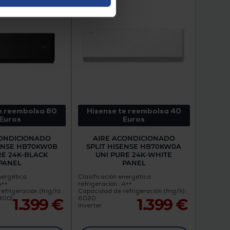
e reembolsa 60
Hisense te reembolsa 40
Euros
Euros
CONDICIONADO
AIRE ACONDICIONADO
SENSE HB70KW0B
SPLIT HISENSE HB70KW0A
RE 24K-BLACK
UNI PURE 24K-WHITE
PANEL
PANEL
nergética
Clasificación energética
A++
refrigeración : A++
frigeración (frig/h) :
Capacidad de refrigeración (frig/h) :
800)
6020
1.399 €
1.399 €
Inverter