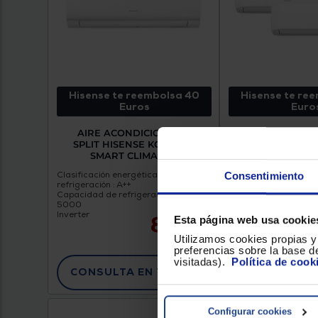
Hisense te reembolsa 40
Hisense te re
Euros
Euro
AIRE ACONDICIONADO
AIRE ACOND
SPLIT HISENSE KC50XS1A
HISENSE MUL
SMART CLIMA 50K
2AMW42CF9
Clasificación energética
Consentimiento
refrigeración : A++
Capacidad de refrigeración (frig/h) :
5000
Inverter
829 €
Esta página web usa cookie
Utilizamos cookies propias y 
preferencias sobre la base de
visitadas).
Política de cook
CONSULTA EN TIENDA
CONSULTA E
Configurar cookies