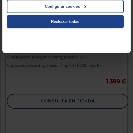
Configurar cookies
Rechazar todas
Hisense te reembolsa 40 Euros
AIRE ACONDICIONADO SPLIT HISENSE HB70KW0A
UNI PURE 24K-WHITE PANEL
Clasificación energética refrigeración : A++
Capacidad de refrigeración (frig/h) : 6020
Inverter
1.399 €
CONSULTA EN TIENDA