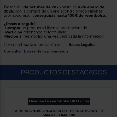
tá
ti
Desde el
1 de octubre de 2025
hasta el
31 de enero de
p
y
2026
, con la compra de un aire acondicionado Hisense
us
promocionado, c
onseguirás hasta 100€ de reembolso.
lo
con
g
mejor
¿Pasos a seguir?
d
plazo
-
Compra
un producto Hisense promocionado
to
-
Participa
rellenando el formulario
de
y
-
Recibe
el reembolso una vez verificada la información.
ar
entrega
Consulta toda la información en las
Bases Legales
Consultar bases de la promoción
¿Por
qué
te
pedimos
PRODUCTOS DESTACADOS
tu
código
postal?
Productos
con
entrega
en
24
Hisense te reembolsa 40 Euros
horas
y/o
los más
AIRE ACONDICIONADO SPLIT HISENSE KC70BT1R
cercanos
SMART CLIMA 70K