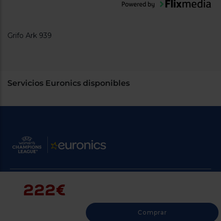
Grifo Ark 939
Servicios Euronics disponibles
222€
Contacto
Atención cliente
Comprar