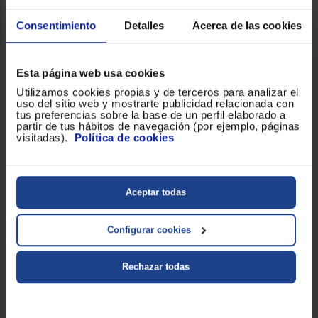
Registrarse
sesión
Consentimiento
Detalles
Acerca de las cookies
Esta página web usa cookies
Utilizamos cookies propias y de terceros para analizar el
uso del sitio web y mostrarte publicidad relacionada con
tus preferencias sobre la base de un perfil elaborado a
partir de tus hábitos de navegación (por ejemplo, páginas
visitadas).
Política de cookies
Aceptar todas
ARK 939
Configurar cookies
Grifo de cocina monomando
Rechazar todas
profesional con caño giratorio
Caño giratorio y flexible