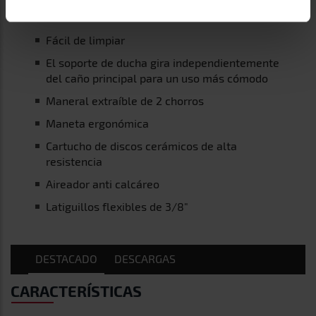
Flexible de acero inoxidable
Fácil de limpiar
El soporte de ducha gira independientemente
del caño principal para un uso más cómodo
Maneral extraíble de 2 chorros
Maneta ergonómica
Cartucho de discos cerámicos de alta
resistencia
Aireador anti calcáreo
Latiguillos flexibles de 3/8"
DESTACADO
DESCARGAS
CARACTERÍSTICAS