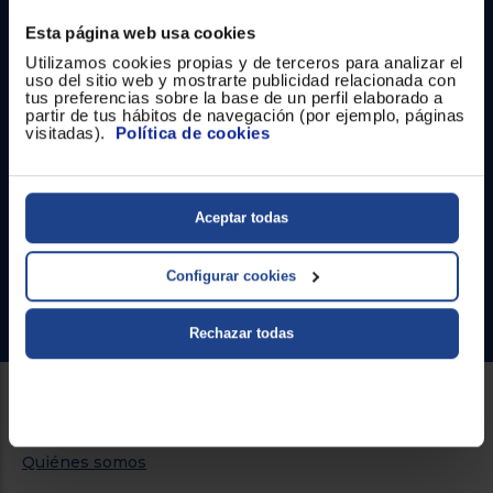
Registrarse
sesión
Esta página web usa cookies
Utilizamos cookies propias y de terceros para analizar el
uso del sitio web y mostrarte publicidad relacionada con
tus preferencias sobre la base de un perfil elaborado a
partir de tus hábitos de navegación (por ejemplo, páginas
visitadas).
Política de cookies
Contacto
Atención cliente
Aceptar todas
Formulario de contacto
¿Necesitas ayuda?
Configurar cookies
Ir al centro de ayuda
Rechazar todas
Sobre Euronics
Quiénes somos