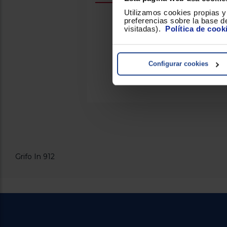
Utilizamos cookies propias y 
Grifo de cocina de caño alto
preferencias sobre la base de
visitadas).
Política de cook
Caño giratorio
Cartucho de discos cerámicos
Control de temperatura de al
Configurar cookies
Grifo In 912