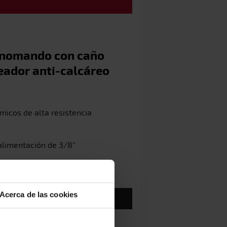
onomando con caño
reador anti-calcáreo
micos de alta resistencia
 alimentación de 3/8”
Acerca de las cookies