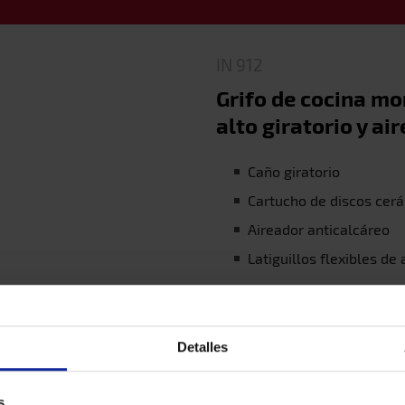
IN 912
Grifo de cocina m
alto giratorio y ai
Caño giratorio
Cartucho de discos cerá
Aireador anticalcáreo
Latiguillos flexibles de
Detalles
s