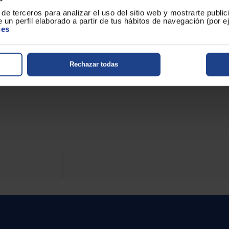
de terceros para analizar el uso del sitio web y mostrarte publi
Mayor sensibilidad de ma
 un perfil elaborado a partir de tus hábitos de navegación (por 
suaves
ies
Aireador anticalcáreo
 de alta resistencia
Latiguillos flexibles de a
ta precisión
Rechazar todas
Acabado cromado