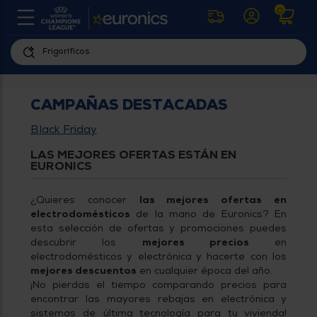
0
U
la
fe
Personaliza
ha
ar
tu
y
CAMPAÑAS DESTACADAS
experiencia
ab
p
de
Black Friday
se
compra
lo
LAS MEJORES OFERTAS ESTÁN EN
re
EURONICS
Introduce
di
Pu
tu
in
código
¿Quieres conocer
las mejores ofertas en
p
postal
ir
electrodomésticos
de la mano de Euronics? En
al
para
esta selección de ofertas y promociones puedes
re
conocer
descubrir los
mejores precios
en
d
los
electrodomésticos y electrónica y hacerte con los
b
se
mejores descuentos
en cualquier época del año.
productos
L
¡No pierdas el tiempo comparando precios para
más
us
encontrar las mayores rebajas en electrónica y
cercanos
d
sistemas de última tecnología para tu vivienda!
di
a