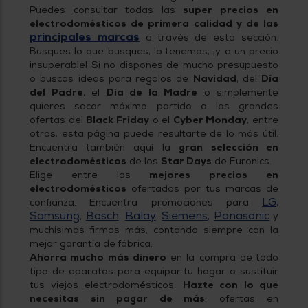
tá
Puedes consultar todas las
super precios en
ti
p
electrodomésticos de primera calidad y de las
y
us
principales marcas
a través de esta sección.
lo
con
Busques lo que busques, lo tenemos, ¡y a un precio
g
mejor
d
insuperable! Si no dispones de mucho presupuesto
plazo
to
o buscas ideas para regalos de
Navidad
, del
Día
de
y
del Padre
, el
Día de la Madre
o simplemente
ar
entrega
quieres sacar máximo partido a las grandes
ofertas del
Black Friday
o el
Cyber Monday
, entre
otros, esta página puede resultarte de lo más útil.
¿Por
Encuentra también aquí la
gran selección en
qué
electrodomésticos
de los
Star Days
de Euronics.
te
Elige entre los
mejores precios en
pedimos
tu
electrodomésticos
ofertados por tus marcas de
código
LG
confianza. Encuentra promociones para
,
postal?
Samsung
Bosch
Balay
Siemens
Panasonic
,
,
,
,
y
muchísimas firmas más, contando siempre con la
Productos
con
mejor garantía de fábrica.
entrega
Ahorra mucho más dinero
en la compra de todo
en
24
tipo de aparatos para equipar tu hogar o sustituir
horas
y/o
tus viejos electrodomésticos.
Hazte con lo que
los más
cercanos
necesitas sin pagar de más
: ofertas en