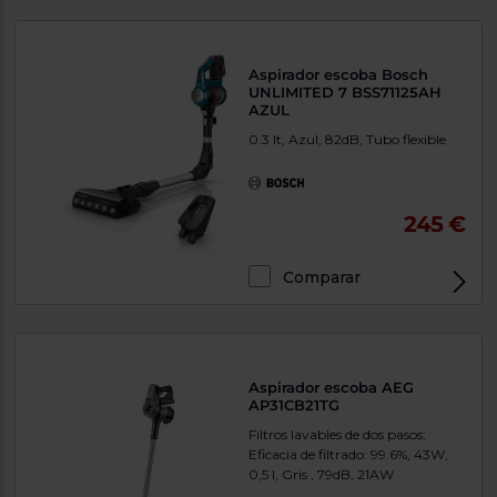
Aspirador escoba Bosch
UNLIMITED 7 BSS71125AH
AZUL
0.3 lt, Azul, 82dB, Tubo flexible
245 €
Comparar
Aspirador escoba AEG
AP31CB21TG
Filtros lavables de dos pasos;
Eficacia de filtrado: 99.6%, 43W,
0,5 l, Gris , 79dB, 21AW