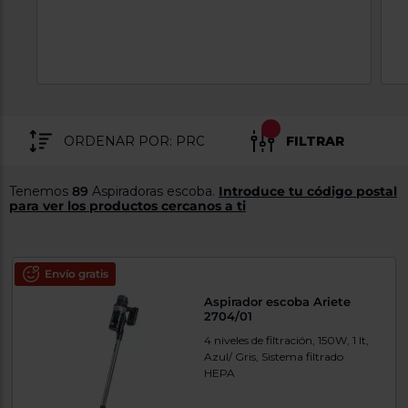
tá
ti
p
y
us
lo
con
g
mejor
d
plazo
to
de
y
ar
entrega
FILTRAR
¿Por
Tenemos
89
Aspiradoras escoba.
Introduce tu código postal
qué
para ver los productos cercanos a ti
te
pedimos
tu
código
Envío gratis
postal?
Aspirador escoba Ariete
Productos
2704/01
con
entrega
4 niveles de filtración, 150W, 1 lt,
en
24
Azul/ Gris, Sistema filtrado
horas
y/o
HEPA
los más
cercanos