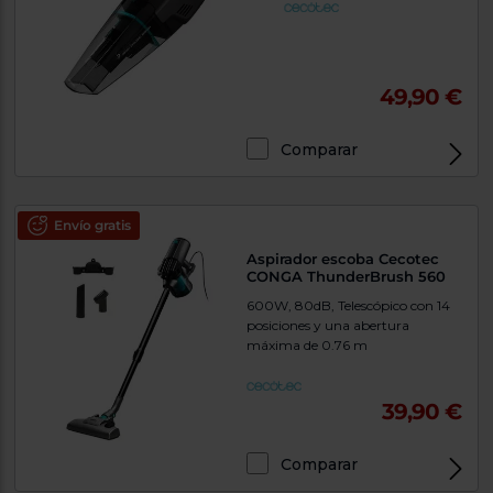
49,90 €
Comparar
Envío gratis
Aspirador escoba Cecotec
CONGA ThunderBrush 560
600W, 80dB, Telescópico con 14
posiciones y una abertura
máxima de 0.76 m
39,90 €
Comparar