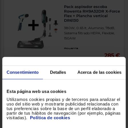
Pack aspirador escoba
Rowenta RH9A32DR X-Force
Flex + Plancha vertical
DR6130
380W, 0.65 lt, Aluminio, 78dB,
Sistema filtrado HEPA, Flexible,
150AW
285 €
Comparar
Consentimiento
Detalles
Acerca de las cookies
Esta página web usa cookies
Aspirador escoba LG A9K-
Utilizamos cookies propias y de terceros para analizar el
LITE1C KOMPRESSOR
uso del sitio web y mostrarte publicidad relacionada con
tus preferencias sobre la base de un perfil elaborado a
Filtración, 220W, Beige, 84dB,
partir de tus hábitos de navegación (por ejemplo, páginas
Telescópico
visitadas).
Política de cookies