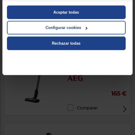
233 €
Aceptar todas
Comparar
Configurar cookies
Rechazar todas
Aspirador escoba AEG
AP71UB14GG
Doble, 95W, Gris, 80dB
165 €
Comparar