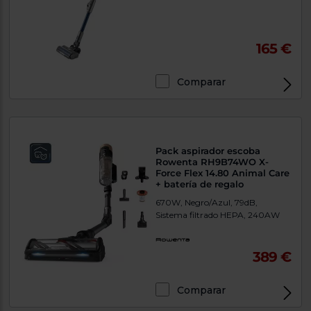
165 €
Comparar
Pack aspirador escoba
Rowenta RH9B74WO X-
Force Flex 14.80 Animal Care
+ batería de regalo
670W, Negro/Azul, 79dB,
Sistema filtrado HEPA, 240AW
389 €
Comparar