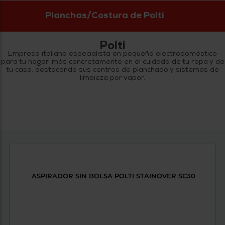
tá
ti
Planchas/Costura de Polti
p
y
us
lo
con
g
mejor
Polti
d
plazo
Empresa italiana especialista en pequeño electrodoméstico
to
para tu hogar, más concretamente en el cuidado de tu ropa y de
de
y
tu casa, destacando sus centros de planchado y sistemas de
ar
entrega
limpieza por vapor.
¿Por
qué
te
pedimos
tu
código
postal?
Productos
ASPIRADOR SIN BOLSA POLTI STAINOVER SC30
con
entrega
en
24
horas
y/o
los más
cercanos