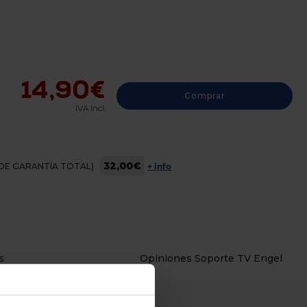
14,90€
Comprar
IVA Incl.
32,00€
OS DE GARANTÍA TOTAL)
+ info
s
Opiniones Soporte TV Engel