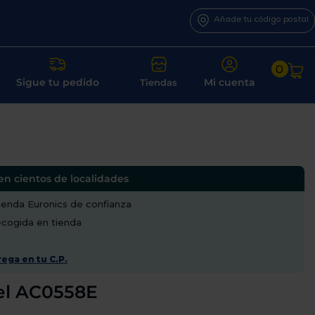
Añade tu código postal
0
Sigue tu pedido
Mi cuenta
Tiendas
en cientos de localidades
enda Euronics de confianza
recogida en tienda
ega en tu C.P.
el AC0558E