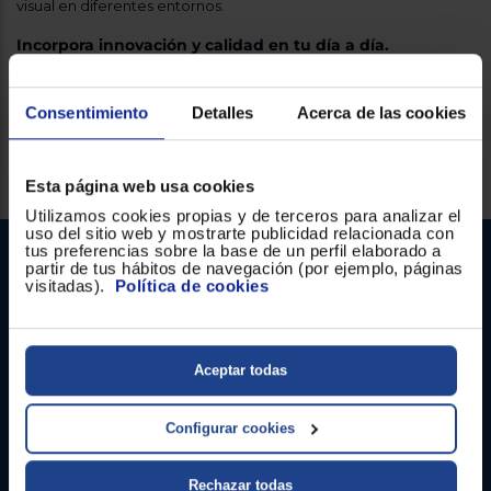
visual en diferentes entornos.
Registrarse
sesión
Incorpora innovación y calidad en tu día a día.
Consentimiento
Detalles
Acerca de las cookies
Servicios Euronics disponibles
Esta página web usa cookies
Utilizamos cookies propias y de terceros para analizar el
uso del sitio web y mostrarte publicidad relacionada con
tus preferencias sobre la base de un perfil elaborado a
partir de tus hábitos de navegación (por ejemplo, páginas
visitadas).
Política de cookies
Aceptar todas
Contacto
Configurar cookies
Atención cliente
Rechazar todas
Formulario de contacto