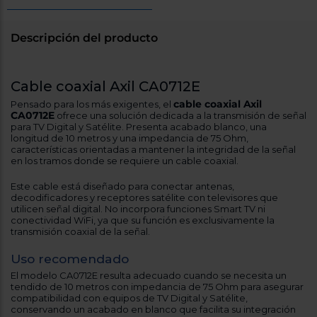
cercanos
Priorizamos
la entrega
Descripción del producto
con
nuestros
propios
instaladores
Cable coaxial Axil CA0712E
Te
mostramos
cable coaxial Axil
Pensado para los más exigentes, el
tu tienda
CA0712E
ofrece una solución dedicada a la transmisión de señal
más
para TV Digital y Satélite. Presenta acabado blanco, una
cercana
longitud de 10 metros y una impedancia de 75 Ohm,
Ahorramos
características orientadas a mantener la integridad de la señal
en
en los tramos donde se requiere un cable coaxial.
combustible
y
cuidamos
Este cable está diseñado para conectar antenas,
el planeta
decodificadores y receptores satélite con televisores que
utilicen señal digital. No incorpora funciones Smart TV ni
conectividad WiFi, ya que su función es exclusivamente la
VALIDAR
transmisión coaxial de la señal.
Uso recomendado
O
El modelo CA0712E resulta adecuado cuando se necesita un
también
tendido de 10 metros con impedancia de 75 Ohm para asegurar
puedes:
compatibilidad con equipos de TV Digital y Satélite,
conservando un acabado en blanco que facilita su integración
Iniciar