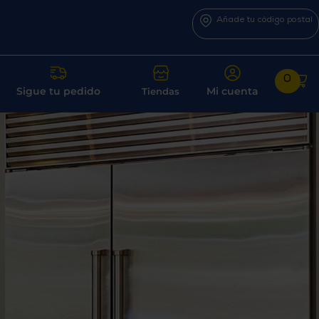
Añade tu código postal
0
Sigue tu pedido
Mi cuenta
Tiendas