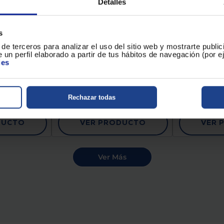
Detalles
STANCIA
SOPORTE PARA TV
SOPOR
RSAL 8 EN
VIVANCO
V
TE81
VVTVFMOR55INCH45KGK
VVTVTI
Tipo : Soporte pared full motion
Color : Negro
s
(giratorio/inclinable)
Color : Negro
de terceros para analizar el uso del sitio web y mostrarte publi
 un perfil elaborado a partir de tus hábitos de navegación (por 
ies
10,90 €
41,90 €
Rechazar todas
DUCTO
VER PRODUCTO
VER 