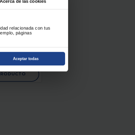
Acerca de las cookies
TE PARA TV
IVANCO
L65INCH50KG
cidad relacionada con tus
ejemplo, páginas
35,90 €
Aceptar todas
PRODUCTO