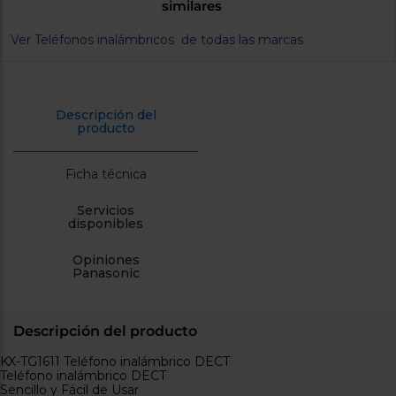
similares
cercanos
Priorizamos
Ver Teléfonos inalámbricos de todas las marcas
la entrega
con
nuestros
propios
instaladores
Te
Descripción del
mostramos
producto
tu tienda
más
cercana
Ficha técnica
Ahorramos
en
Servicios
combustible
disponibles
y
cuidamos
el planeta
Opiniones
Panasonic
VALIDAR
O
Descripción del producto
también
KX-TG1611 Teléfono inalámbrico DECT
puedes:
Teléfono inalámbrico DECT
Sencillo y Fácil de Usar
Iniciar