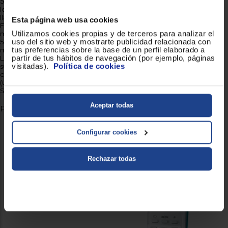
Sencillo y Fácil de Usar
Identificador de llamadas * 2 con 50- memoria del identificador de
llamadas • Pantalla LCD iluminada en el microteléfono fácil de leer •
Esta página web usa cookies
Fácil manejo (Tecla de navegación) • Textura Premium (libre de
Utilizamos cookies propias y de terceros para analizar el
manchas)
uso del sitio web y mostrarte publicidad relacionada con
50-Nombres y Libreta de Direcciones • El número de rellamadas de
tus preferencias sobre la base de un perfil elaborado a
memoria (hasta 10) • Melodías seleccionables en el microteléfono •
partir de tus hábitos de navegación (por ejemplo, páginas
Llamadas en conferencia * 6 • Intercomunicación (supletorio -
visitadas).
Política de cookies
supletorio) * 6 • Acciones de llamadas * 6 • Alarma y reloj • Respuesta
con cualquier tecla • Batería recargable Ni-MH • Montaje en pared
(unidad base)
SMS está disponible sólo para los GR, FX, HG y PD
Aceptar todas
Fotos de muestra
Especificaciones técnicas
Configurar cookies
Rechazar todas