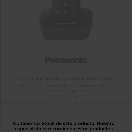
tá
ti
p
y
us
lo
con
g
mejor
d
plazo
to
de
y
ar
entrega
¿Por
qué
te
Teléfono inalámbrico Panasonic KXTG1611SPH
pedimos
tu
Autonomía : Conversación: 15 horas, en espera: 170 horas
código
Identificador de llamadas
Color : Negro
postal?
Productos
con
entrega
en
24
No tenemos Stock de este producto. Nuestro
horas
y/o
especialista te recomienda estos productos
los más