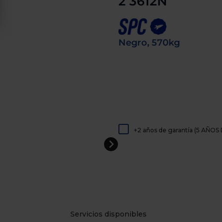
2 3612N
de
dispositivos
táctiles
pueden
usar
Negro, 570kg
los
gestos
de
tocar
y
arrastrar.
+2 años de garantía (5 AÑ
Servicios disponibles