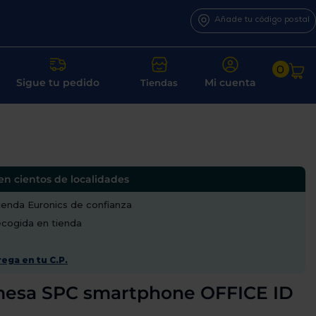
Añade tu código postal
0
Sigue tu pedido
Mi cuenta
Tiendas
en cientos de localidades
enda Euronics de confianza
recogida en tienda
ega en tu C.P.
mesa SPC smartphone OFFICE ID