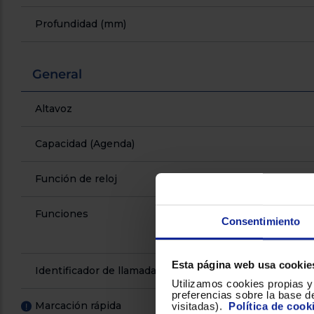
Profundidad (mm)
General
Altavoz
Capacidad (Agenda)
Función de reloj
Funciones
Consentimiento
Esta página web usa cookie
Identificador de llamadas
Utilizamos cookies propias y 
preferencias sobre la base de
Marcación rápida
visitadas).
Política de cook
!