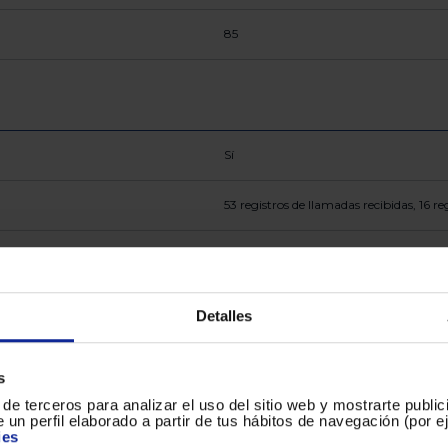
85
Sí
53 registros de llamadas recibidas, 16 r
Identificador de llamadas, listado 53 lla
Detalles
mute (silenciado del micrófono), tecla
marcación en colgado, rellamada al 
s
de terceros para analizar el uso del sitio web y mostrarte publi
 un perfil elaborado a partir de tus hábitos de navegación (por 
ies