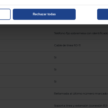
24 melodías de timbre
Rechazar todas
Teléfono fijo sobremesa con identificad
Cable de línea RJ-11
Si
Si
Si
Rellamada al último número marcado
Soporta línea y extensión (conexión RJ-