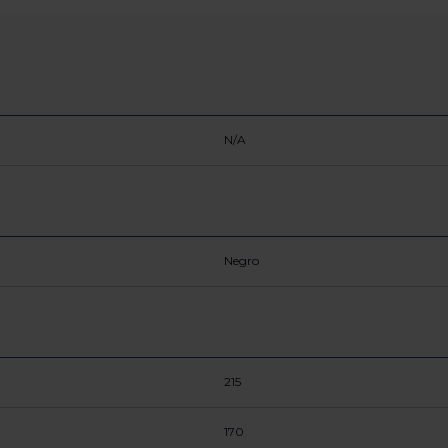
N/A
Negro
215
170