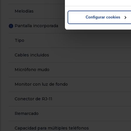
Melodías
Configurar cookies
Pantalla incorporada
!
Tipo
Cables incluidos
Micrófono mudo
Monitor con luz de fondo
Conector de RJ-11
Remarcado
Capacidad para múltiples teléfonos