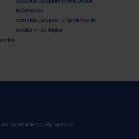
Comisión Europea – Presente una
reclamación
Comisión Europea – Organismos de
resolución de litigios
atación
preso consentimiento del propietario.