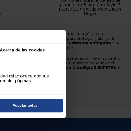
Opiniones Bundle Centro de
planchado Braun CareStyle 3
IS3157BL + Set de viaje Braun
s
Hogar
CO
, diseñado para optimizar el consumo energético en
sistema antical
Además cuenta con
para proteger y alargar la
sistema antigoteo
 los efectos del agua dura, y dispone de
que
obre las prendas durante el planchado.
Acerca de las cookies
iaje, una ventaja práctica para quienes necesitan llevar su centro
oluciones compactas fuera de casa. El nombre genérico del
ndle Centro de planchado Braun CareStyle 3 IS3157BL +
cidad relacionada con tus
ejemplo, páginas
endimiento, ¡hazte con él!
Aceptar todas