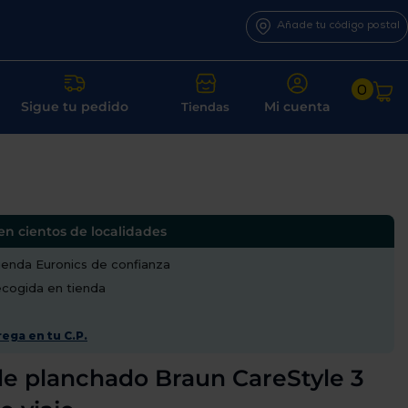
Añade tu código postal
0
Sigue tu pedido
Mi cuenta
Tiendas
en cientos de localidades
enda Euronics de confianza
recogida en tienda
ega en tu C.P.
e planchado Braun CareStyle 3