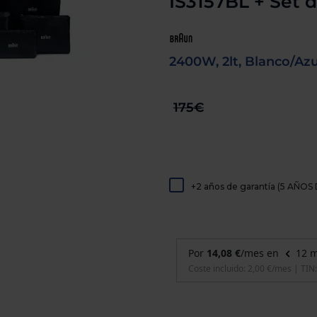
IS3157BL + Set d
de
dispositivos
táctiles
pueden
usar
2400W, 2lt, Blanco/Azul
los
gestos
de
tocar
175€
y
arrastrar.
+2 años de garantía (5 AÑ