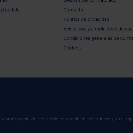
nes
Desistir del contrato aquí
extendida
Contacto
Política de privacidad
Aviso legal y condiciones de uso
Condiciones generales de contr
Cookies
n total o parcial del contenido aparecido en este sitio web, sin el ex