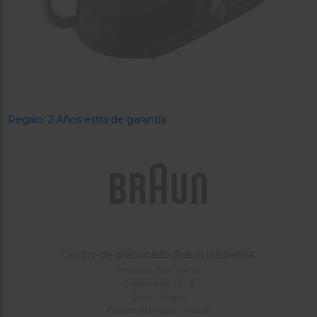
tá
ti
p
y
us
lo
con
g
mejor
d
plazo
to
de
y
ar
entrega
Regalo: 2 Años extra de garantía
¿Por
qué
te
pedimos
tu
código
postal?
Centro de planchado Braun IS5249BK
Productos
con
Potencia (W) : 2400
entrega
Capacidad (lt) : 2
en
24
Color : Negro
horas
y/o
Presión del vapor : 7.5bar
los más