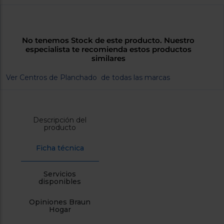
cercanos
Priorizamos
la entrega
con
nuestros
No tenemos Stock de este producto. Nuestro
propios
especialista te recomienda estos productos
instaladores
similares
Te
mostramos
Ver Centros de Planchado de todas las marcas
tu tienda
más
cercana
Ahorramos
en
combustible
Descripción del
y
cuidamos
producto
el planeta
Ficha técnica
VALIDAR
Servicios
disponibles
O
también
Opiniones Braun
puedes:
Hogar
Iniciar