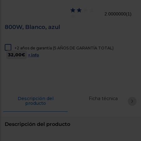
cercanos
Priorizamos
2.0000000
(1)
la entrega
con
nuestros
800W, Blanco, azul
propios
instaladores
Te
mostramos
+2 años de garantía (5 AÑOS DE GARANTÍA TOTAL)
tu tienda
32,00€
más
+ info
cercana
Ahorramos
en
combustible
y
cuidamos
el planeta
Descripción del
Ficha técnica
VALIDAR
producto
O
también
Descripción del producto
puedes:
Iniciar