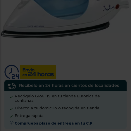
tá
ti
p
y
us
lo
con
g
mejor
d
plazo
to
de
y
ar
entrega
¿Por
qué
te
pedimos
tu
Recíbelo en 24 horas en cientos de localidades
código
Recógelo GRATIS en tu tienda Euronics de
postal?
confianza
Productos
Directo a tu domicilio o recogida en tienda
con
Entrega rápida
entrega
en
24
Comprueba plazo de entrega en tu C.P.
horas
y/o
los más