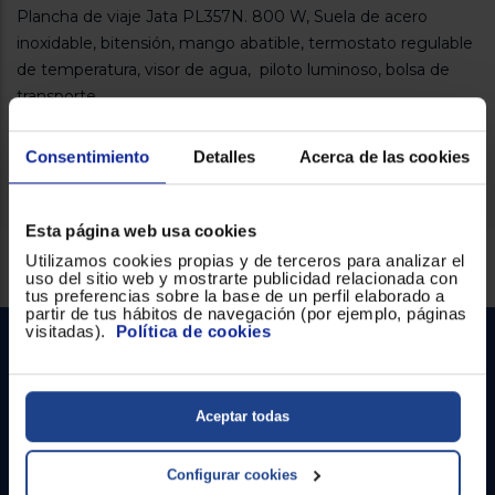
Registrarse
Plancha de viaje Jata PL357N. 800 W, Suela de acero
sesión
inoxidable, bitensión, mango abatible, termostato regulable
de temperatura, visor de agua, piloto luminoso, bolsa de
transporte.
Cómprala ya en Euronics.
Consentimiento
Detalles
Acerca de las cookies
Esta página web usa cookies
Servicios Euronics disponibles
Utilizamos cookies propias y de terceros para analizar el
uso del sitio web y mostrarte publicidad relacionada con
tus preferencias sobre la base de un perfil elaborado a
partir de tus hábitos de navegación (por ejemplo, páginas
visitadas).
Política de cookies
Aceptar todas
Configurar cookies
Contacto