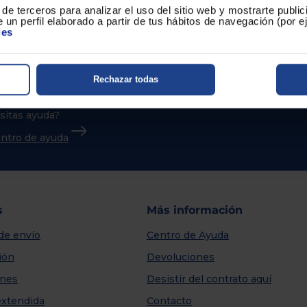
de terceros para analizar el uso del sitio web y mostrarte publi
 un perfil elaborado a partir de tus hábitos de navegación (por 
ies
Rechazar todas
sitas ayuda?
centro de ayuda
s
Más información
de envío
Centro de Ayuda
ión
Devoluciones
nes
Desistir del contrato aquí
extendida
Contacto