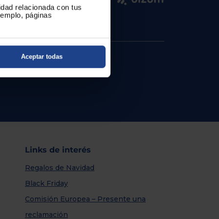
cidad relacionada con tus
ejemplo, páginas
Aceptar todas
Links de interés
Regalos de Navidad
Black Friday
Comisión Europea – Presente una
reclamación