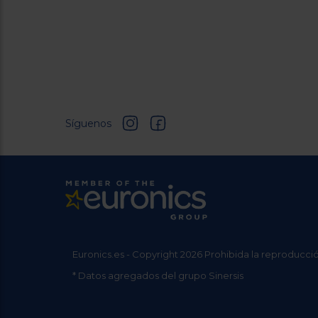
Síguenos
Euronics.es - Copyright 2026 Prohibida la reproducció
* Datos agregados del grupo Sinersis