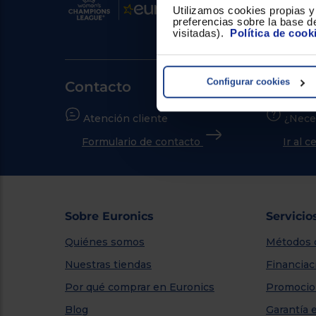
Utilizamos cookies propias y 
preferencias sobre la base de
visitadas).
Política de cook
Configurar cookies
Contacto
Atención cliente
¿Nece
Formulario de contacto
Ir al 
Sobre Euronics
Servicio
Quiénes somos
Métodos 
Nuestras tiendas
Financiac
Por qué comprar en Euronics
Promocio
Blog
Garantía 