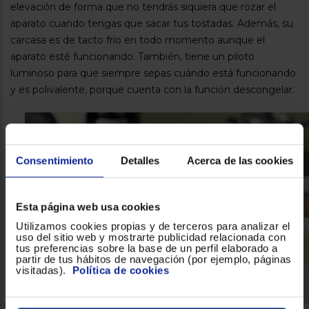
elevación de forma que no tendrás siquiera que rozar el
aparato cuando tengas que sacar tus tostadas. Además, su
carcasa es de tacto frío en todo momento aunque el
aparato esté funcionando. También, tiene un piloto
luminoso para que siempre sepas cuándo está funcionando
y es polivalente, porque cuenta con la función descongelar.
Consentimiento
Detalles
Acerca de las cookies
Esta página web usa cookies
Utilizamos cookies propias y de terceros para analizar el
uso del sitio web y mostrarte publicidad relacionada con
tus preferencias sobre la base de un perfil elaborado a
partir de tus hábitos de navegación (por ejemplo, páginas
visitadas).
Política de cookies