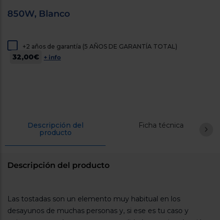
cercanos
850W, Blanco
Priorizamos
la entrega
con
nuestros
propios
+2 años de garantía (5 AÑOS DE GARANTÍA TOTAL)
instaladores
32,00€
+ info
Te
mostramos
tu tienda
más
cercana
Ahorramos
en
combustible
y
cuidamos
Descripción del
Ficha técnica
producto
el planeta
VALIDAR
Descripción del producto
O
también
Las tostadas son un elemento muy habitual en los
puedes:
desayunos de muchas personas y, si ese es tu caso y
Iniciar