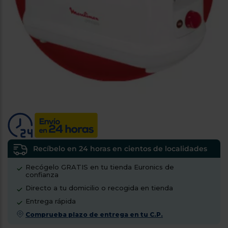
tá
ti
p
y
us
lo
con
g
mejor
d
plazo
to
de
y
ar
entrega
¿Por
qué
te
pedimos
tu
Recíbelo en 24 horas en cientos de localidades
código
Recógelo GRATIS en tu tienda Euronics de
postal?
confianza
Productos
Directo a tu domicilio o recogida en tienda
con
Entrega rápida
entrega
en
24
Comprueba plazo de entrega en tu C.P.
horas
y/o
los más