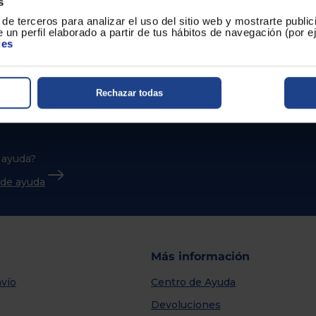
s
de terceros para analizar el uso del sitio web y mostrarte publi
 un perfil elaborado a partir de tus hábitos de navegación (por 
ies
Rechazar todas
 ayuda?
o de ayuda
Más información
vío
Centro de Ayuda
Devoluciones