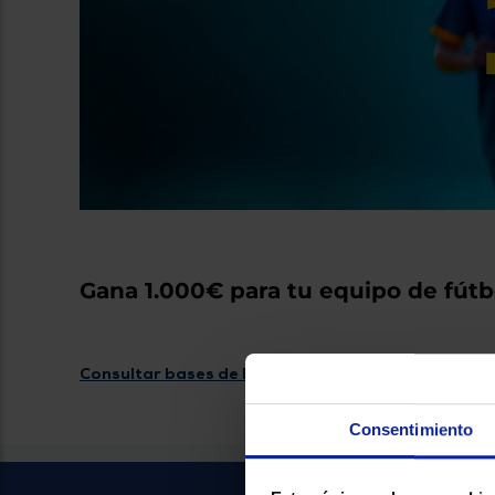
Gana 1.000€ para tu equipo de fútb
Consultar bases de la promoción
Consentimiento