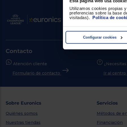
Esta página web usa cookie
Utilizamos cookies propias y 
preferencias sobre la base de
visitadas).
Política de cook
Configurar cookies
Contacto
Atención cliente
¿Necesitas
Formulario de contacto
Ir al centr
Sobre Euronics
Servicios
Quiénes somos
Métodos de en
Nuestras tiendas
Financiación