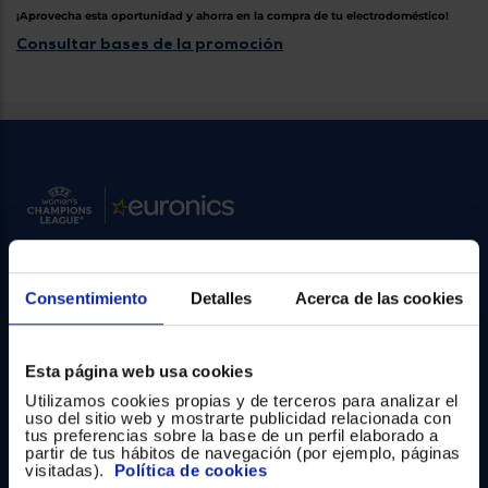
Priorizamos
¡Aprovecha esta oportunidad y ahorra en la compra de tu electrodoméstico!
la entrega
con
Consultar bases de la promoción
nuestros
propios
instaladores
Te
mostramos
tu tienda
más
cercana
Ahorramos
en
combustible
y
cuidamos
el planeta
Contacto
Consentimiento
Detalles
Acerca de las cookies
VALIDAR
Atención cliente
Esta página web usa cookies
O
Formulario de contacto
también
Utilizamos cookies propias y de terceros para analizar el
uso del sitio web y mostrarte publicidad relacionada con
puedes:
¿Necesitas ayuda?
tus preferencias sobre la base de un perfil elaborado a
partir de tus hábitos de navegación (por ejemplo, páginas
Iniciar
Ir al centro de ayuda
visitadas).
Política de cookies
Registrarse
sesión