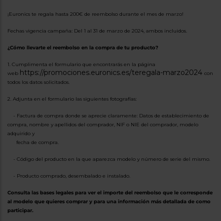
tá
ti
p
¡Euronics te regala hasta 200€ de reembolso durante el mes de marzo!
y
us
lo
con
Fechas vigencia campaña: Del 1 al 31 de marzo de 2024, ambos incluidos.
g
mejor
d
¿Cómo llevarte el reembolso en la compra de tu producto?
plazo
to
de
y
1. Cumplimenta el formulario que encontrarás en la página
ar
entrega
https://promociones.euronics.es/teregala-marzo2024
web
con
todos los datos solicitados.
2. Adjunta en el formulario las siguientes fotografías:
¿Por
qué
- Factura de compra donde se aprecie claramente: Datos de establecimiento de
te
compra, nombre y apellidos del comprador, NIF o NIE del comprador, modelo
pedimos
tu
adquirido y
código
fecha de compra.
postal?
- Código del producto en la que aparezca modelo y número de serie del mismo.
Productos
con
- Producto comprado, desembalado e instalado.
entrega
en
24
Consulta las bases legales para ver el importe del reembolso que le corresponde
horas
y/o
al modelo que quieres comprar y para una información más detallada de como
los más
participar.
cercanos