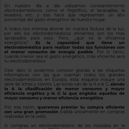
tá
En nuestro día a día utilizamos constantemente 
ti
p
electrodomésticos como el frigorífico, el lavavajillas, la 
y
us
lavadora, etc. y eso hace que representen un alto 
lo
con
porcentaje del gasto energético de nuestro hogar.
g
mejor
d
A todos nos interesa ahorrar en nuestra factura de la luz, 
plazo
to
por ello los electrodomésticos eficientes son los más 
de
y
apropiados para esto. Pero, ¿qué es la eficiencia 
ar
entrega
energética? 
Es la capacidad que tiene un 
electrodoméstico para realizar todas sus funciones con 
el menor consumo de energía posible
. Por lo tanto, 
cuando menor sea el gasto energético, más eficiente será 
¿Por
tu electrodoméstico.
qué
te
Este dato lo podemos conocer gracias a las etiquetas 
pedimos
informativas con las que cuentan todos los grandes 
tu
electrodomésticos en Europa, esta etiqueta incluye una 
código
serie de letras y colores. Las letras van de la A a la G, 
siendo 
postal?
la A la cliasificación de menor consumo y mayor 
eficiencia ergética y la G la que engloba aquellos de 
Productos
mayor consumo y menor eficiencia energética
.
con
entrega
Por esa razón, 
queremos premiar tu compra eficiente 
en
24
con una gran promoción
 (valida únicamente en compras 
horas
y/o
realizadas en la web):
los más
cercanos
Si compras un electrodoméstico de los incluidos en la 