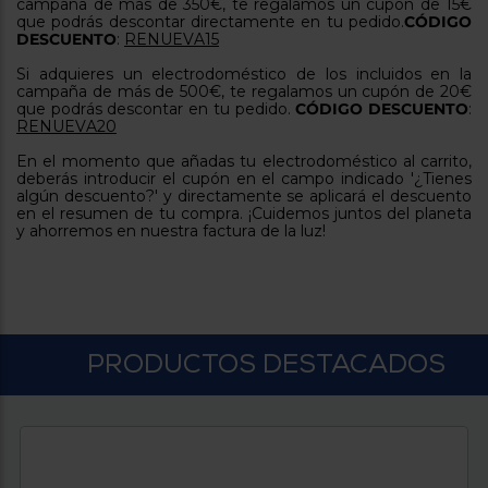
Priorizamos
campaña de más de 350€, te regalamos un cupón de 15€ 
la entrega
que podrás descontar directamente en tu pedido.
CÓDIGO 
con
DESCUENTO
: 
RENUEVA15
nuestros
propios
Si adquieres un electrodoméstico de los incluidos en la 
instaladores
campaña de más de 500€, te regalamos un cupón de 20€ 
Te
que podrás descontar en tu pedido. 
CÓDIGO DESCUENTO
: 
mostramos
RENUEVA20
tu tienda
más
En el momento que añadas tu electrodoméstico al carrito, 
cercana
deberás introducir el cupón en el campo indicado '¿Tienes 
Ahorramos
algún descuento?' y directamente se aplicará el descuento 
en
en el resumen de tu compra. ¡Cuidemos juntos del planeta 
combustible
y ahorremos en nuestra factura de la luz!
y
cuidamos
el planeta
VALIDAR
PRODUCTOS DESTACADOS
O
también
puedes:
Iniciar
Registrarse
sesión