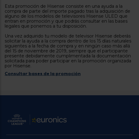
tá
Esta promoción de Hisense consiste en una ayuda a la
ti
p
compra de parte del importe pagado tras la adquisición de
y
us
alguno de los modelos de televisores Hisense ULED que
lo
con
entran en promoción y que podrás consultar en las bases
g
mejor
legales que ponemos a tu disposición.
d
plazo
to
Una vez adquirido tu modelo de televisor Hisense deberás
de
y
solicitar la ayuda a la compra dentro de los 15 días naturales
ar
entrega
siguientes a la fecha de compra y en ningún caso más allá
del 15 de noviembre de 2019, siempre que el participante
presente debidamente cumplimentada la documentación
solicitada para poder participar en la promoción organizada
¿Por
por Hisense.
qué
Consultar bases de la promoción
te
pedimos
tu
código
postal?
Productos
con
entrega
en
24
horas
y/o
los más
cercanos