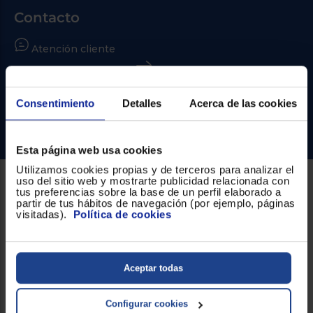
Priorizamos
la entrega
Contacto
con
nuestros
propios
Atención cliente
instaladores
Te
Formulario de contacto
mostramos
tu tienda
¿Necesitas ayuda?
más
Consentimiento
Detalles
Acerca de las cookies
cercana
Ahorramos
Ir al centro de ayuda
en
combustible
Esta página web usa cookies
y
cuidamos
el planeta
Utilizamos cookies propias y de terceros para analizar el
uso del sitio web y mostrarte publicidad relacionada con
tus preferencias sobre la base de un perfil elaborado a
Sobre Euronics
partir de tus hábitos de navegación (por ejemplo, páginas
VALIDAR
visitadas).
Política de cookies
Quiénes somos
O
Nuestras tiendas
también
Aceptar todas
puedes:
Por qué comprar en Euronics
Iniciar
Blog
Registrarse
Configurar cookies
sesión