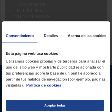
COMISIÓN
EUROPEA –
ORGANISMOS
DE
RESOLUCIÓN
DE LITIGIOS
Consentimiento
Detalles
Acerca de las cookies
Síguenos
Esta página web usa cookies
Utilizamos cookies propias y de terceros para analizar el
uso del sitio web y mostrarte publicidad relacionada con
tus preferencias sobre la base de un perfil elaborado a
partir de tus hábitos de navegación (por ejemplo, páginas
visitadas).
Política de cookies
Euronics.es - Copyright 2026 Prohibida la reproducción total o parcial del
contenido aparecido en este sitio web, sin el expreso consentimiento del
propietario.
* Datos agregados del grupo Sinersis
Aceptar todas