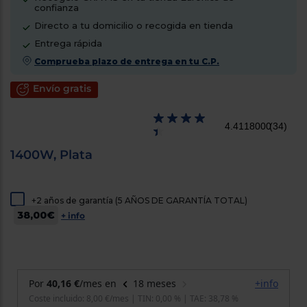
confianza
cercanos
Priorizamos
Directo a tu domicilio o recogida en tienda
la entrega
con
Entrega rápida
nuestros
Comprueba plazo de entrega en tu C.P.
propios
instaladores
Te
Envío gratis
mostramos
tu tienda
más
4.4118000
(34)
cercana
Ahorramos
en
1400W, Plata
combustible
y
cuidamos
el planeta
+2 años de garantía (5 AÑOS DE GARANTÍA TOTAL)
38,00€
+ info
VALIDAR
O
también
puedes:
Iniciar