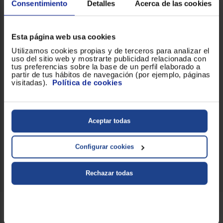
Consentimiento
Detalles
Acerca de las cookies
General
Esta página web usa cookies
Apto para lavavajillas
!
Utilizamos cookies propias y de terceros para analizar el
uso del sitio web y mostrarte publicidad relacionada con
tus preferencias sobre la base de un perfil elaborado a
Capacidad (lt)
Bol de 7 l + Bol de 5 l
partir de tus hábitos de navegación (por ejemplo, páginas
visitadas).
Política de cookies
Funciones
Amasa y funde
Potencia (W)
Aceptar todas
1400
Prestaciones
Peso directo y luz en el bol
Configurar cookies
diferenciales
Rechazar todas
Servicios Euronics disponibles